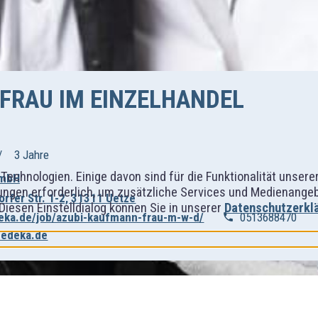
FRAU IM EINZELHANDEL
3 Jahre
Technologien. Einige davon sind für die Funktionalität unser
GmbH
ngen erforderlich, um zusätzliche Services und Medienangebot
orfer Str. 1-2, 31311 Uetze
 Diesen Einstelldialog können Sie in unserer
Datenschutzerkl
eka.de/job/azubi-kaufmann-frau-m-w-d/
0513688470
-edeka.de