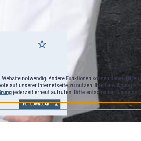
er Website notwendig. Andere Funktionen können dabei helfen,
e auf unserer Internetseite zu nutzen. Ihre Einwilligung
ärung
jederzeit erneut aufrufen. Bitte entscheiden Sie selbst,
PDF DOWNLOAD