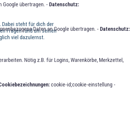
 Google übertragen. -
Datenschutz:
Dabei steht für dich der
sonenbezogene Daten an Google übertragen. -
Datenschutz:
llen Fragen rund um seinen
lich viel dazulernst.
rbeiten. Nötig z.B. für Logins, Warenkörbe, Merkzettel,
Cookiebezeichnungen:
cookie-id;cookie-einstellung -