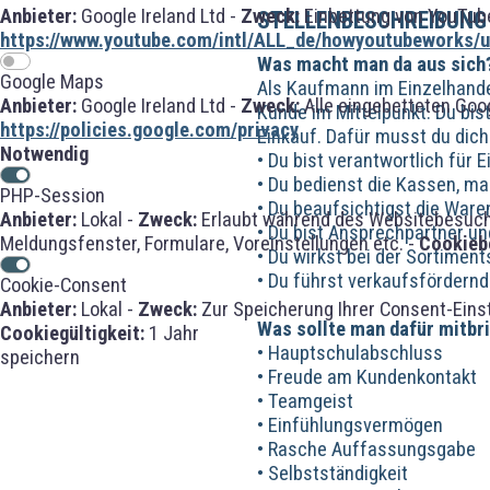
Anbieter:
Google Ireland Ltd -
Zweck:
Einbettung von YouTube
STELLENBESCHREIBUNG
https://www.youtube.com/intl/ALL_de/howyoutubeworks/us
Was macht man da aus sich
Google Maps
Als Kaufmann im Einzelhandel
Anbieter:
Google Ireland Ltd -
Zweck:
Alle eingebetteten Goo
Kunde im Mittelpunkt. Du bis
https://policies.google.com/privacy
Einkauf. Dafür musst du dich
Notwendig
• Du bist verantwortlich für
• Du bedienst die Kassen, ma
PHP-Session
• Du beaufsichtigst die War
Anbieter:
Lokal -
Zweck:
Erlaubt während des Websitebesuches
• Du bist Ansprechpartner un
Meldungsfenster, Formulare, Voreinstellungen etc. -
Cookieb
• Du wirkst bei der Sortimen
• Du führst verkaufsfördern
Cookie-Consent
Anbieter:
Lokal -
Zweck:
Zur Speicherung Ihrer Consent-Eins
Was sollte man dafür mitbr
Cookiegültigkeit:
1 Jahr
• Hauptschulabschluss
speichern
• Freude am Kundenkontakt
• Teamgeist
• Einfühlungsvermögen
• Rasche Auffassungsgabe
• Selbstständigkeit