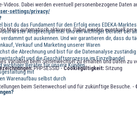
-Videos. Dabei werden eventuell personenbezogene Daten an
er-settings/privacy/
?
 bist du das Fundament für den Erfolg eines EDEKA-Marktes. 
gle Maps automatisch aktiveren. Dabei werden eventuell per
t sein erster Ansprechpartner und ein wichtiger Berater bei a
 verdammt gut auskennen. Und wir garantieren dir, dass du täg
 Einkauf, Verkauf und Marketing unserer Waren
chst die Abrechnung und bist für die Datenanalyse zuständig
enwirtschaft und die Geschäftsprozesse im Einzelhandel
 Variablen beim Seitenwechsel zu erhalten und Daten zu vera
d wichtiger Berater für unsere Kunden
ezeichnungen:
PHPSESSID -
Cookiegültigkeit:
Sitzung
tsgestaltung mit
den Warenaufbau selbst durch
tellungen beim Seitenwechsel und für zukünftige Besuche. -
ingen?