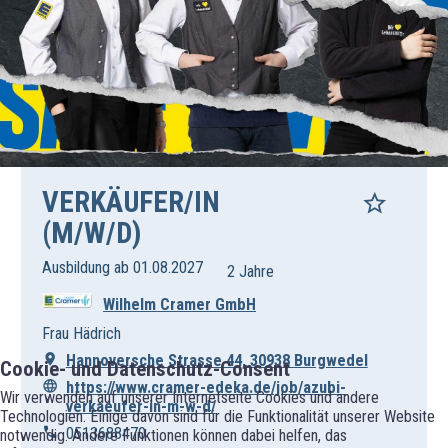
VERKÄUFER/IN
(M/W/D)
Ausbildung ab 01.08.2027
2 Jahre
Wilhelm Cramer GmbH
Frau Hädrich
Hannoversche Strasse 44, 30938 Burgwedel
Cookie- und Datenschutz-Consent
https://www.cramer-edeka.de/job/azubi-
Wir verwenden auf unserer Internetseite Cookies und andere
verkaeufer-in-m-w-d/
Technologien. Einige davon sind für die Funktionalität unserer Website
0513688470
notwendig. Andere Funktionen können dabei helfen, das