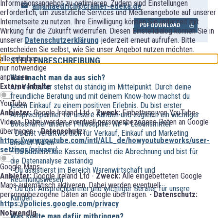
Informationsangebot zu optimieren. Zudem sind Einstellungen
anja.haedrich@cramer-edeka.de
erforderlich, um zusätzliche Services und Medienangebote auf unserer
Internetseite zu nutzen. Ihre Einwilligung können Sie jederzeit mit
PDF DOWNLOAD
Wirkung für die Zukunft widerrufen. Diesen Einstelldialog können Sie in
unserer
Datenschutzerklärung
jederzeit erneut aufrufen. Bitte
entscheiden Sie selbst, wie Sie unser Angebot nutzen möchten.
alle erlauben
STELLENBESCHREIBUNG
nur notwendige
anpassen
Was macht man da aus sich?
Externe Inhalte
Als Verkäufer stehst du ständig im Mittelpunkt. Durch deine
freundliche Beratung und mit deinem Know-how machst du
YouTube
jeden Einkauf zu einem positiven Erlebnis. Du bist erster
Anbieter:
Google Ireland Ltd -
Zweck:
Einbettung von YouTube-
Ansprechpartner für unsere Kunden und zugleich ein wichtiger
Videos. Dabei werden eventuell personenbezogene Daten an Google
Botschafter unserer Philosophie: Wir ♥ Lebensmittel.
übertragen. -
Datenschutz:
• Du bist verantwortlich für Verkauf, Einkauf und Marketing
https://www.youtube.com/intl/ALL_de/howyoutubeworks/user-
unserer Waren
settings/privacy/
• Du bedienst die Kassen, machst die Abrechnung und bist für
die Datenanalyse zuständig
Google Maps
• Du assistierst im Bereich Warenwirtschaft und
Anbieter:
Google Ireland Ltd -
Zweck:
Alle eingebetteten Google
Rechnungswesen
Maps automatisch aktiveren. Dabei werden eventuell
• Du bist Ansprechpartner und wichtiger Berater für unsere
personenbezogene Daten an Google übertragen. -
Datenschutz:
Kunden
https://policies.google.com/privacy
Notwendig
Was sollte man dafür mitbringen?