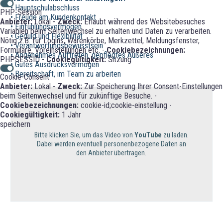
• Hauptschulabschluss
PHP-Session
• Freude am Kundenkontakt
Anbieter:
Lokal -
Zweck:
Erlaubt während des Websitebesuches
• Einfühlungsvermögen
Variablen beim Seitenwechsel zu erhalten und Daten zu verarbeiten.
• Geduld und Flexibilität
Nötig z.B. für Logins, Warenkörbe, Merkzettel, Meldungsfenster,
• Verantwortungsbewusstsein
Formulare, Voreinstellungen etc. -
Cookiebezeichnungen:
• Angenehmes Auftreten, gepflegtes Äußeres
PHPSESSID -
Cookiegültigkeit:
Sitzung
• Gutes Ausdrucksvermögen
• Bereitschaft, im Team zu arbeiten
Cookie-Consent
Anbieter:
Lokal -
Zweck:
Zur Speicherung Ihrer Consent-Einstellungen
beim Seitenwechsel und für zukünftige Besuche. -
Cookiebezeichnungen:
cookie-id;cookie-einstellung -
Cookiegültigkeit:
1 Jahr
speichern
Bitte klicken Sie, um das Video von
YouTube
zu laden.
Dabei werden eventuell personenbezogene Daten an
den Anbieter übertragen.