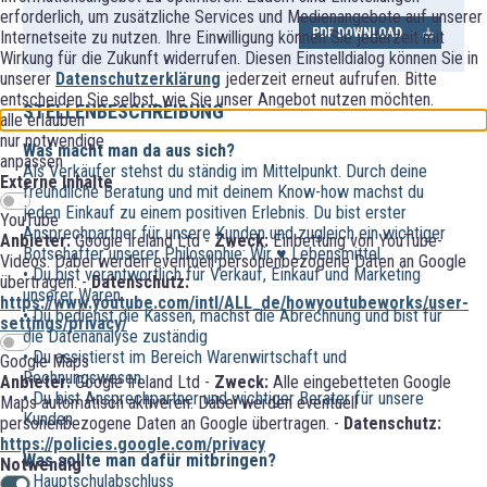
erforderlich, um zusätzliche Services und Medienangebote auf unserer
PDF DOWNLOAD
Internetseite zu nutzen. Ihre Einwilligung können Sie jederzeit mit
Wirkung für die Zukunft widerrufen. Diesen Einstelldialog können Sie in
unserer
Datenschutzerklärung
jederzeit erneut aufrufen. Bitte
entscheiden Sie selbst, wie Sie unser Angebot nutzen möchten.
STELLENBESCHREIBUNG
alle erlauben
nur notwendige
Was macht man da aus sich?
anpassen
Als Verkäufer stehst du ständig im Mittelpunkt. Durch deine
Externe Inhalte
freundliche Beratung und mit deinem Know-how machst du
jeden Einkauf zu einem positiven Erlebnis. Du bist erster
YouTube
Ansprechpartner für unsere Kunden und zugleich ein wichtiger
Anbieter:
Google Ireland Ltd -
Zweck:
Einbettung von YouTube-
Botschafter unserer Philosophie: Wir ♥ Lebensmittel.
Videos. Dabei werden eventuell personenbezogene Daten an Google
• Du bist verantwortlich für Verkauf, Einkauf und Marketing
übertragen. -
Datenschutz:
unserer Waren
https://www.youtube.com/intl/ALL_de/howyoutubeworks/user-
• Du bedienst die Kassen, machst die Abrechnung und bist für
settings/privacy/
die Datenanalyse zuständig
• Du assistierst im Bereich Warenwirtschaft und
Google Maps
Rechnungswesen
Anbieter:
Google Ireland Ltd -
Zweck:
Alle eingebetteten Google
• Du bist Ansprechpartner und wichtiger Berater für unsere
Maps automatisch aktiveren. Dabei werden eventuell
Kunden
personenbezogene Daten an Google übertragen. -
Datenschutz:
https://policies.google.com/privacy
Was sollte man dafür mitbringen?
Notwendig
• Hauptschulabschluss