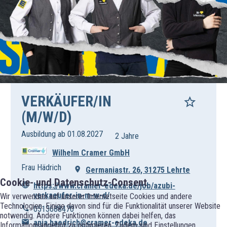
VERKÄUFER/IN
(M/W/D)
Ausbildung ab 01.08.2027
2 Jahre
Wilhelm Cramer GmbH
Frau Hädrich
Germaniastr. 26, 31275 Lehrte
Cookie- und Datenschutz-Consent
https://www.cramer-edeka.de/job/azubi-
verkaeufer-in-m-w-d/
Wir verwenden auf unserer Internetseite Cookies und andere
Technologien. Einige davon sind für die Funktionalität unserer Website
0513688470
notwendig. Andere Funktionen können dabei helfen, das
anja.haedrich@cramer-edeka.de
Informationsangebot zu optimieren. Zudem sind Einstellungen