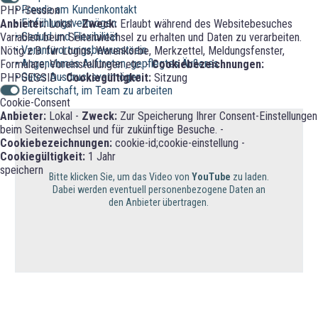
• Freude am Kundenkontakt
PHP-Session
• Einfühlungsvermögen
Anbieter:
Lokal -
Zweck:
Erlaubt während des Websitebesuches
• Geduld und Flexibilität
Variablen beim Seitenwechsel zu erhalten und Daten zu verarbeiten.
• Verantwortungsbewusstsein
Nötig z.B. für Logins, Warenkörbe, Merkzettel, Meldungsfenster,
• Angenehmes Auftreten, gepflegtes Äußeres
Formulare, Voreinstellungen etc. -
Cookiebezeichnungen:
• Gutes Ausdrucksvermögen
PHPSESSID -
Cookiegültigkeit:
Sitzung
• Bereitschaft, im Team zu arbeiten
Cookie-Consent
Anbieter:
Lokal -
Zweck:
Zur Speicherung Ihrer Consent-Einstellungen
beim Seitenwechsel und für zukünftige Besuche. -
Cookiebezeichnungen:
cookie-id;cookie-einstellung -
Cookiegültigkeit:
1 Jahr
speichern
Bitte klicken Sie, um das Video von
YouTube
zu laden.
Dabei werden eventuell personenbezogene Daten an
den Anbieter übertragen.