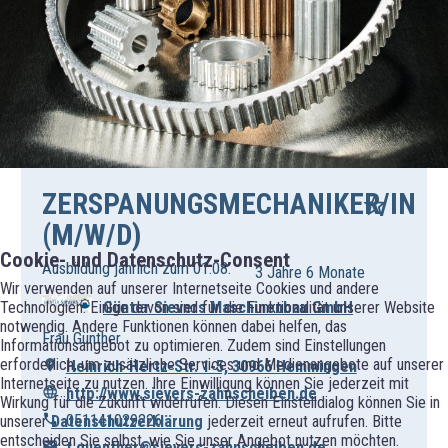
ZERSPANUNGSMECHANIKER/IN
(M/W/D)
Cookie- und Datenschutz-Consent
Ausbildung jährlich zum 01.08.
3 Jahre 6 Monate
Wir verwenden auf unserer Internetseite Cookies und andere
Technologien. Einige davon sind für die Funktionalität unserer Website
Günter Sievers Maschinenbau GmbH
notwendig. Andere Funktionen können dabei helfen, das
Frau Günther
Informationsangebot zu optimieren. Zudem sind Einstellungen
erforderlich, um zusätzliche Services und Medienangebote auf unserer
Heinrich-Hertz-Str. 1-5, 30966 Hemmingen
Internetseite zu nutzen. Ihre Einwilligung können Sie jederzeit mit
http://www.sievers-zahnscheiben.de
Wirkung für die Zukunft widerrufen. Diesen Einstelldialog können Sie in
051141029226
unserer
Datenschutzerklärung
jederzeit erneut aufrufen. Bitte
entscheiden Sie selbst, wie Sie unser Angebot nutzen möchten.
t.guenther@sievers-zahnscheiben.de