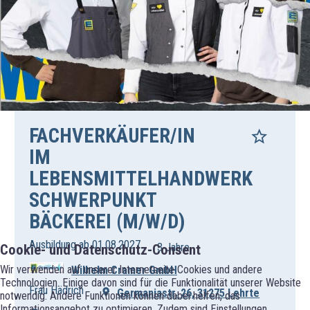
FACHVERKÄUFER/IN
IM
LEBENSMITTELHANDWERK
SCHWERPUNKT
BÄCKEREI (M/W/D)
Ausbildung ab 01.08.2027
3 Jahre
Cookie- und Datenschutz-Consent
Wir verwenden auf unserer Internetseite Cookies und andere
Wilhelm Cramer GmbH
Technologien. Einige davon sind für die Funktionalität unserer Website
Frau Hädrich
Germaniastr. 26, 31275 Lehrte
notwendig. Andere Funktionen können dabei helfen, das
Informationsangebot zu optimieren. Zudem sind Einstellungen