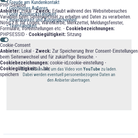
• Freude am Kundenkontakt
PHP-Session
• Gepflegtes Äußeres
Anbieter:
Lokal -
Zweck:
Erlaubt während des Websitebesuches
• Gute Ausdrucksfähigkeit
Variablen beim Seitenwechsel zu erhalten und Daten zu verarbeiten.
• Belastbarkeit und Ausgeglichenheit
Nötig z.B. für Logins, Warenkörbe, Merkzettel, Meldungsfenster,
• Teamfähigkeit
Formulare, Voreinstellungen etc. -
Cookiebezeichnungen:
PHPSESSID -
Cookiegültigkeit:
Sitzung
Cookie-Consent
Anbieter:
Lokal -
Zweck:
Zur Speicherung Ihrer Consent-Einstellungen
beim Seitenwechsel und für zukünftige Besuche. -
Cookiebezeichnungen:
cookie-id;cookie-einstellung -
Cookiegültigkeit:
1 Jahr
Bitte klicken Sie, um das Video von
YouTube
zu laden.
speichern
Dabei werden eventuell personenbezogene Daten an
den Anbieter übertragen.