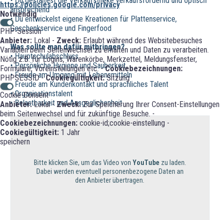
• Du gestaltest die Verkaufstheke verkaufsfördernd und optisch
https://policies.google.com/privacy
ansprechend
Notwendig
• Du entwickelst eigene Kreationen für Plattenservice,
Geschenkservice und Fingerfood
PHP-Session
Anbieter:
Lokal -
Zweck:
Erlaubt während des Websitebesuches
Was sollte man dafür mitbringen?
Variablen beim Seitenwechsel zu erhalten und Daten zu verarbeiten.
• Hauptschulabschluss
Nötig z.B. für Logins, Warenkörbe, Merkzettel, Meldungsfenster,
• Persönliche Hygiene und Sauberkeit
Formulare, Voreinstellungen etc. -
Cookiebezeichnungen:
• Freude am Umgang mit Lebensmitteln
PHPSESSID -
Cookiegültigkeit:
Sitzung
• Freude am Kundenkontakt und sprachliches Talent
• Organisationstalent
Cookie-Consent
• Belastbarkeit und Ausgeglichenheit
Anbieter:
Lokal -
Zweck:
Zur Speicherung Ihrer Consent-Einstellungen
beim Seitenwechsel und für zukünftige Besuche. -
Cookiebezeichnungen:
cookie-id;cookie-einstellung -
Cookiegültigkeit:
1 Jahr
speichern
Bitte klicken Sie, um das Video von
YouTube
zu laden.
Dabei werden eventuell personenbezogene Daten an
den Anbieter übertragen.