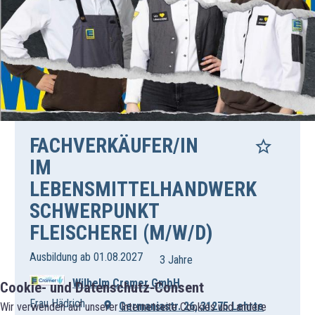
FACHVERKÄUFER/IN
IM
LEBENSMITTELHANDWERK
SCHWERPUNKT
FLEISCHEREI (M/W/D)
Ausbildung ab 01.08.2027
3 Jahre
Wilhelm Cramer GmbH
Cookie- und Datenschutz-Consent
Frau Hädrich
Germaniastr. 26, 31275 Lehrte
Wir verwenden auf unserer Internetseite Cookies und andere