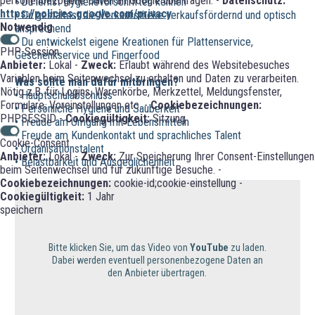
personenbezogene Daten an Google übertragen. -
Datenschutz:
• Du lernst Hygienevorschriften kennen
https://policies.google.com/privacy
• Du gestaltest die Verkaufstheke verkaufsfördernd und optisch
Notwendig
ansprechend
• Du entwickelst eigene Kreationen für Plattenservice,
PHP-Session
Geschenkservice und Fingerfood
Anbieter:
Lokal -
Zweck:
Erlaubt während des Websitebesuches
Variablen beim Seitenwechsel zu erhalten und Daten zu verarbeiten.
Was sollte man dafür mitbringen?
Nötig z.B. für Logins, Warenkörbe, Merkzettel, Meldungsfenster,
• Hauptschulabschluss
Formulare, Voreinstellungen etc. -
Cookiebezeichnungen:
• Persönliche Hygiene und Sauberkeit
PHPSESSID -
Cookiegültigkeit:
Sitzung
• Freude am Umgang mit Lebensmitteln
• Freude am Kundenkontakt und sprachliches Talent
Cookie-Consent
• Organisationstalent
Anbieter:
Lokal -
Zweck:
Zur Speicherung Ihrer Consent-Einstellungen
• Belastbarkeit und Ausgeglichenheit
beim Seitenwechsel und für zukünftige Besuche. -
Cookiebezeichnungen:
cookie-id;cookie-einstellung -
Cookiegültigkeit:
1 Jahr
speichern
Bitte klicken Sie, um das Video von
YouTube
zu laden.
Dabei werden eventuell personenbezogene Daten an
den Anbieter übertragen.