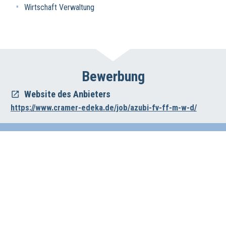
Wirtschaft Verwaltung
Bewerbung
Website des Anbieters
https://www.cramer-edeka.de/job/azubi-fv-ff-m-w-d/
Impressum
Datenschutz
Haftungsausschluss
Wirtschafts- und Beschäftigungsförderung der Region Hannover
Vahrenwalder Str. 7, 30165 Hannover
0511/616-23236
beschaeftigungsfoerderung[at]region-hannover.de