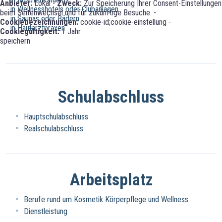
Anbieter:
Lokal -
Zweck:
Zur Speicherung Ihrer Consent-Einstellungen
in Wellnesshotels oder Clubanlagen
beim Seitenwechsel und für zukünftige Besuche. -
in Saunas oder Bädern
Cookiebezeichnungen:
cookie-id;cookie-einstellung -
in Hautarztpraxen
Cookiegültigkeit:
1 Jahr
speichern
Schulabschluss
Hauptschulabschluss
Realschulabschluss
Arbeitsplatz
Berufe rund um Kosmetik Körperpflege und Wellness
Dienstleistung