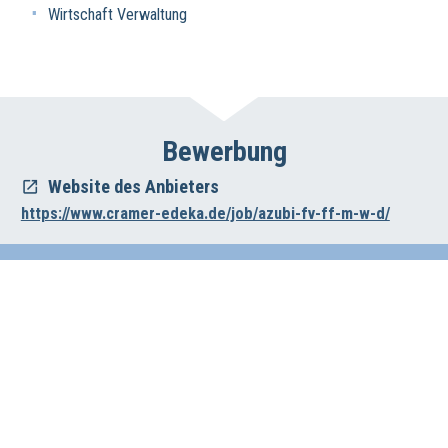
Wirtschaft Verwaltung
Bewerbung
Website des Anbieters
https://www.cramer-edeka.de/job/azubi-fv-ff-m-w-d/
Impressum
Datenschutz
Haftungsausschluss
Wirtschafts- und Beschäftigungsförderung der Region Hannover
Vahrenwalder Str. 7, 30165 Hannover
0511/616-23236
beschaeftigungsfoerderung[at]region-hannover.de