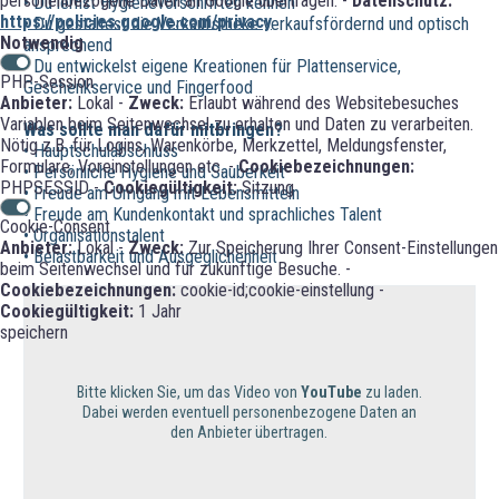
personenbezogene Daten an Google übertragen. -
Datenschutz:
• Du lernst Hygienevorschriften kennen
https://policies.google.com/privacy
• Du gestaltest die Verkaufstheke verkaufsfördernd und optisch
Notwendig
ansprechend
• Du entwickelst eigene Kreationen für Plattenservice,
PHP-Session
Geschenkservice und Fingerfood
Anbieter:
Lokal -
Zweck:
Erlaubt während des Websitebesuches
Variablen beim Seitenwechsel zu erhalten und Daten zu verarbeiten.
Was sollte man dafür mitbringen?
Nötig z.B. für Logins, Warenkörbe, Merkzettel, Meldungsfenster,
• Hauptschulabschluss
Formulare, Voreinstellungen etc. -
Cookiebezeichnungen:
• Persönliche Hygiene und Sauberkeit
PHPSESSID -
Cookiegültigkeit:
Sitzung
• Freude am Umgang mit Lebensmitteln
• Freude am Kundenkontakt und sprachliches Talent
Cookie-Consent
• Organisationstalent
Anbieter:
Lokal -
Zweck:
Zur Speicherung Ihrer Consent-Einstellungen
• Belastbarkeit und Ausgeglichenheit
beim Seitenwechsel und für zukünftige Besuche. -
Cookiebezeichnungen:
cookie-id;cookie-einstellung -
Cookiegültigkeit:
1 Jahr
speichern
Bitte klicken Sie, um das Video von
YouTube
zu laden.
Dabei werden eventuell personenbezogene Daten an
den Anbieter übertragen.