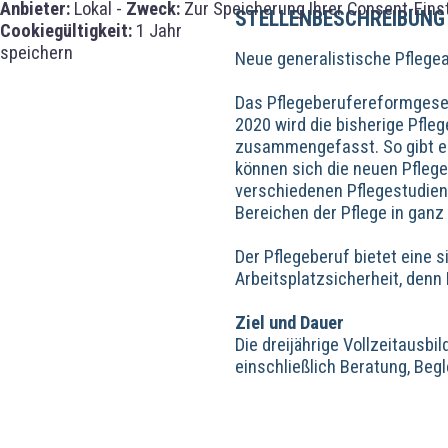
Anbieter:
Lokal -
Zweck:
Zur Speicherung Ihrer Consent-Eins
STELLENBESCHREIBUNG
Cookiegültigkeit:
1 Jahr
speichern
Neue generalistische Pflege
Das Pflegeberufereformgesetz
2020 wird die bisherige Pfle
zusammengefasst. So gibt es
können sich die neuen Pflege
verschiedenen Pflegestudie
Bereichen der Pflege in ganz
Der Pflegeberuf bietet eine 
Arbeitsplatzsicherheit, denn
Ziel und Dauer
Die dreijährige Vollzeitausb
einschließlich Beratung, Beg