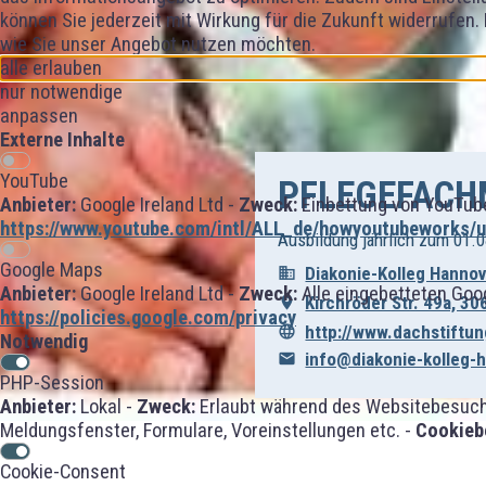
können Sie jederzeit mit Wirkung für die Zukunft widerrufen.
wie Sie unser Angebot nutzen möchten.
alle erlauben
nur notwendige
anpassen
Externe Inhalte
YouTube
PFLEGEFACH
Anbieter:
Google Ireland Ltd -
Zweck:
Einbettung von YouTube
https://www.youtube.com/intl/ALL_de/howyoutubeworks/us
Ausbildung jährlich zum 01.0
Google Maps
Diakonie-Kolleg Hanno
Anbieter:
Google Ireland Ltd -
Zweck:
Alle eingebetteten Goo
Kirchröder Str. 49a, 3
https://policies.google.com/privacy
http://www.dachstiftu
Notwendig
info@diakonie-kolleg-
PHP-Session
Anbieter:
Lokal -
Zweck:
Erlaubt während des Websitebesuches
Meldungsfenster, Formulare, Voreinstellungen etc. -
Cookieb
Cookie-Consent