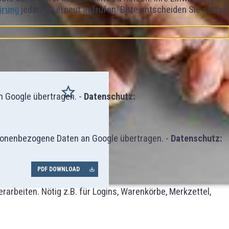
ärung
jederzeit erneut aufrufen. Bitte entscheiden Sie selbst,
 Google übertragen. -
Datenschutz:
sonenbezogene Daten an Google übertragen. -
Datenschutz:
PDF DOWNLOAD
rbeiten. Nötig z.B. für Logins, Warenkörbe, Merkzettel,