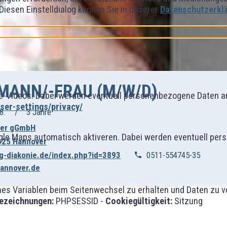
 Diesen Einstelldialog können Sie in unserer
Datenschutzerkl
MANN/-FRAU (M/W/D)
-Videos. Dabei werden eventuell personenbezogene Daten an
er-settings/privacy/
8.
3 Jahre
ver gGmbH
gle Maps automatisch aktiveren. Dabei werden eventuell per
0625 Hannover
ng-diakonie.de/index.php?id=3893
0511-554745-35
hannover.de
 Variablen beim Seitenwechsel zu erhalten und Daten zu vera
ezeichnungen:
PHPSESSID -
Cookiegültigkeit:
Sitzung