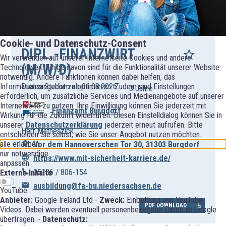
Cookie- und Datenschutz-Consent
DIPL.-FINANZWIRT
Wir verwenden auf unserer Internetseite Cookies und andere
(M/W/D)
Technologien. Einige davon sind für die Funktionalität unserer Website
notwendig. Andere Funktionen können dabei helfen, das
Duales Studium ab 01.08.2026
Informationsangebot zu optimieren. Zudem sind Einstellungen
3 Jahre
erforderlich, um zusätzliche Services und Medienangebote auf unserer
Internetseite zu nutzen. Ihre Einwilligung können Sie jederzeit mit
Finanzamt Burgdorf
Wirkung für die Zukunft widerrufen. Diesen Einstelldialog können Sie in
unserer
Datenschutzerklärung
jederzeit erneut aufrufen. Bitte
Herr Matheszick
entscheiden Sie selbst, wie Sie unser Angebot nutzen möchten.
alle erlauben
Vor dem Hannoverschen Tor 30, 31303 Burgdorf
nur notwendige
https://www.mit-sicherheit-karriere.de/
anpassen
05136 / 806-154
Externe Inhalte
ausbildung@fa-bu.niedersachsen.de
YouTube
Anbieter:
Google Ireland Ltd -
Zweck:
Einbettung von YouTube-
PDF DOWNLOAD
Videos. Dabei werden eventuell personenbezogene Daten an Google
übertragen. -
Datenschutz: