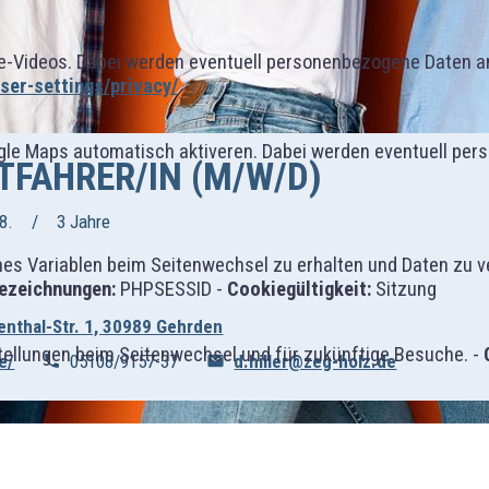
-Videos. Dabei werden eventuell personenbezogene Daten an
er-settings/privacy/
gle Maps automatisch aktiveren. Dabei werden eventuell per
FAHRER/IN (M/W/D)
8.
3 Jahre
 Variablen beim Seitenwechsel zu erhalten und Daten zu vera
ezeichnungen:
PHPSESSID -
Cookiegültigkeit:
Sitzung
ienthal-Str. 1, 30989 Gehrden
tellungen beim Seitenwechsel und für zukünftige Besuche. -
e/
05108/9157-37
d.hiller@zeg-holz.de