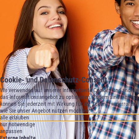
Cookie- und Datenschutz-Consent
Wir verwenden auf unserer Internetseite Cookies und andere 
das Informationsangebot zu optimieren. Zudem sind Einstellu
können Sie jederzeit mit Wirkung für die Zukunft widerrufen.
wie Sie unser Angebot nutzen möchten.
alle erlauben
nur notwendige
anpassen
Externe Inhalte