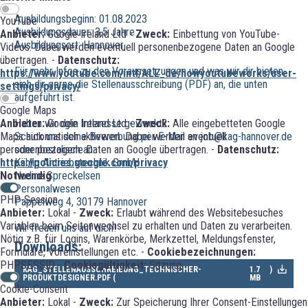
Ausbildungsbeginn: 01.08.2023
YouTube
Ausbildungsdauer: 3,5 Jahre
Anbieter:
Google Ireland Ltd -
Zweck:
Einbettung von YouTube-
Ausbildungsort: Hannover
Videos. Dabei werden eventuell personenbezogene Daten an Google
übertragen. -
Datenschutz:
Für mehr Infos zu den Voraussetzungen und was wir dir bieten,
https://www.youtube.com/intl/ALL_de/howyoutubeworks/user-
sieh dir gerne die Stellenausschreibung (PDF) an, die unten
settings/privacy/
aufgeführt ist.
Google Maps
Haben wir dein Interesse geweckt?
Anbieter:
Google Ireland Ltd -
Zweck:
Alle eingebetteten Google
Schick uns deine Bewerbung per E-Mail an job@kag-hannover.de
Maps automatisch aktiveren. Dabei werden eventuell
oder postalisch an:
personenbezogene Daten an Google übertragen. -
Datenschutz:
Kählig Antriebstechnik GmbH
https://policies.google.com/privacy
Nadine Spreckelsen
Notwendig
Personalwesen
PHP-Session
Pappelweg 4, 30179 Hannover
Anbieter:
Lokal -
Zweck:
Erlaubt während des Websitebesuches
Variablen beim Seitenwechsel zu erhalten und Daten zu verarbeiten.
Wir freuen uns auf dich!
Nötig z.B. für Logins, Warenkörbe, Merkzettel, Meldungsfenster,
Downloads:
Formulare, Voreinstellungen etc. -
Cookiebezeichnungen:
PHPSESSID -
Cookiegültigkeit:
Sitzung
KAG_STELLENAUSSCHREIBUNG_TECHNISCHER-
1.7
)
PRODUKTDESIGNER.PDF (
MB
Cookie-Consent
Anbieter:
Lokal -
Zweck:
Zur Speicherung Ihrer Consent-Einstellungen