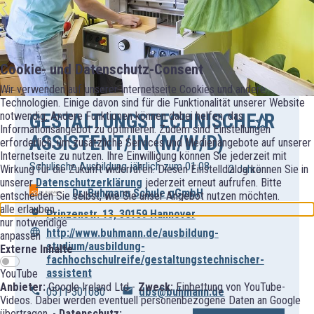
Cookie- und Datenschutz-Consent
Wir verwenden auf unserer Internetseite Cookies und andere
Technologien. Einige davon sind für die Funktionalität unserer Website
GESTALTUNGSTECHNISCHE/R
notwendig. Andere Funktionen können dabei helfen, das
Informationsangebot zu optimieren. Zudem sind Einstellungen
ASSISTENT/IN (M/W/D)
erforderlich, um zusätzliche Services und Medienangebote auf unserer
Internetseite zu nutzen. Ihre Einwilligung können Sie jederzeit mit
Schulische Ausbildung jährlich zum 01.08.
Wirkung für die Zukunft widerrufen. Diesen Einstelldialog können Sie in
2 Jahre
unserer
Datenschutzerklärung
jederzeit erneut aufrufen. Bitte
Dr. Buhmann Schule gGmbH
entscheiden Sie selbst, wie Sie unser Angebot nutzen möchten.
alle erlauben
Prinzenstr. 13, 30159 Hannover
nur notwendige
http://www.buhmann.de/ausbildung-
anpassen
studium/ausbildung-
Externe Inhalte
fachhochschulreife/gestaltungstechnischer-
assistent
YouTube
Anbieter:
Google Ireland Ltd -
Zweck:
Einbettung von YouTube-
0511 301080
dbs@buhmann.de
Videos. Dabei werden eventuell personenbezogene Daten an Google
übertragen. -
Datenschutz: