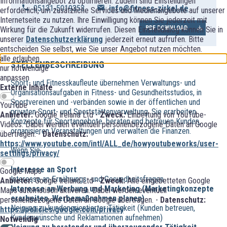
Informationsangebot zu optimieren. Zudem sind Einstellungen
05131-5019353
info@fitness-zirkel.de
erforderlich, um zusätzliche Services und Medienangebote auf unserer
Internetseite zu nutzen. Ihre Einwilligung können Sie jederzeit mit
PDF DOWNLOAD
Wirkung für die Zukunft widerrufen. Diesen Einstelldialog können Sie in
unserer
Datenschutzerklärung
jederzeit erneut aufrufen. Bitte
entscheiden Sie selbst, wie Sie unser Angebot nutzen möchten.
alle erlauben
STELLENBESCHREIBUNG
nur notwendige
anpassen
Sport- und Fitnesskaufleute übernehmen Verwaltungs- und
Externe Inhalte
Organisationsaufgaben in Fitness- und Gesundheitsstudios, in
Sportvereinen und -verbänden sowie in der öffentlichen und
YouTube
privaten Sport- und Sportstättenverwaltung. Sie erarbeiten
Anbieter:
Google Ireland Ltd -
Zweck:
Einbettung von YouTube-
Konzepte für Sportangebote, beraten und betreuen Kunden,
Videos. Dabei werden eventuell personenbezogene Daten an Google
organisieren Veranstaltungen und verwalten die Finanzen.
übertragen. -
Datenschutz:
https://www.youtube.com/intl/ALL_de/howyoutubeworks/user-
Wenn Sie...
settings/privacy/
Interesse an Sport
Google Maps
Interesse an Ernährungs- und Gesundheitsfragen
Anbieter:
Google Ireland Ltd -
Zweck:
Alle eingebetteten Google
Interesse an Werbung und Marketing (Marketingkonzepte
Maps automatisch aktiveren. Dabei werden eventuell
erarbeiten, Werbemaßnahmen planen)
personenbezogene Daten an Google übertragen. -
Datenschutz:
Neigung zu kundenorientierter Tätigkeit (Kunden betreuen,
https://policies.google.com/privacy
Kundenwünsche und Reklamationen aufnehmen)
Notwendig