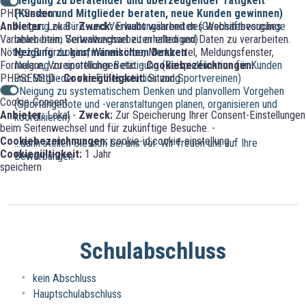
Neigung zu beratender und überzeugender Tätigkeit
(Kunden und Mitglieder beraten, neue Kunden gewinnen)
PHP-Session
Neigung zu Büro- und Verwaltungsarbeiten (Geschäftsvorgänge
Anbieter:
Lokal -
Zweck:
Erlaubt während des Websitebesuches
bearbeiten, Verwaltungsarbeiten erledigen)
Variablen beim Seitenwechsel zu erhalten und Daten zu verarbeiten.
Neigung zu kaufmännischem Denken
Nötig z.B. für Logins, Warenkörbe, Merkzettel, Meldungsfenster,
Neigung zu sportlicher Betätigung (Beispielfunktion für Kunden
Formulare, Voreinstellungen etc. -
Cookiebezeichnungen:
und Mitglieder von Fitnessstudios und Sportvereinen)
PHPSESSID -
Cookiegültigkeit:
Sitzung
*Neigung zu systematischem Denken und planvollem Vorgehen
Cookie-Consent
(Sportangebote und -veranstaltungen planen, organisieren und
Anbieter:
Lokal -
Zweck:
Zur Speicherung Ihrer Consent-Einstellungen
koordinieren)
beim Seitenwechsel und für zukünftige Besuche. -
Cookiebezeichnungen:
cookie-id;cookie-einstellung -
...dann stellen Sie sich bei uns vor. Wir freuen uns auf Ihre
Cookiegültigkeit:
1 Jahr
Bewerbungen.
speichern
Schulabschluss
kein Abschluss
Hauptschulabschluss