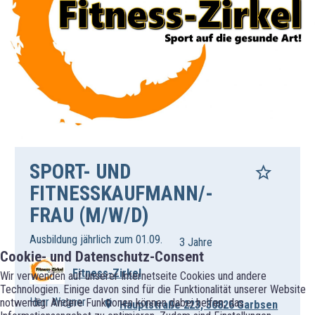
SPORT- UND
FITNESSKAUFMANN/-
FRAU (M/W/D)
Ausbildung jährlich zum 01.09.
3 Jahre
Cookie- und Datenschutz-Consent
Fitness-Zirkel
Wir verwenden auf unserer Internetseite Cookies und andere
Technologien. Einige davon sind für die Funktionalität unserer Website
Herr Wegner
notwendig. Andere Funktionen können dabei helfen, das
Hauptstraße 223, 30826 Garbsen