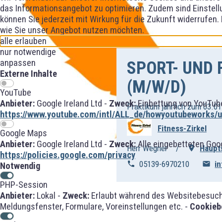
das Informationsangebot zu optimieren. Zudem sind Einstellu
können Sie jederzeit mit Wirkung für die Zukunft widerrufen.
wie Sie unser Angebot nutzen möchten.
alle erlauben
nur notwendige
SPORT- UND
anpassen
Externe Inhalte
(M/W/D)
YouTube
Anbieter:
Google Ireland Ltd -
Zweck:
Einbettung von YouTube
Praktikum jährlich zum 03.01
https://www.youtube.com/intl/ALL_de/howyoutubeworks/us
Fitness-Zirkel
Google Maps
Anbieter:
Google Ireland Ltd -
Zweck:
Alle eingebetteten Goo
Herr Wegner
Haupt
https://policies.google.com/privacy
05139-6970210
i
Notwendig
PHP-Session
Anbieter:
Lokal -
Zweck:
Erlaubt während des Websitebesuches
Meldungsfenster, Formulare, Voreinstellungen etc. -
Cookieb