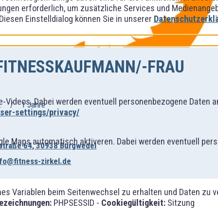
ngen erforderlich, um zusätzliche Services und Medienangebot
 Diesen Einstelldialog können Sie in unserer
Datenschutzerkl
 FITNESSKAUFMANN/-FRAU
-Videos. Dabei werden eventuell personenbezogene Daten an
.
1 Jahre
er-settings/privacy/
gle Maps automatisch aktiveren. Dabei werden eventuell per
straße 64, 30938 Burgwedel
nfo@fitness-zirkel.de
 Variablen beim Seitenwechsel zu erhalten und Daten zu vera
ezeichnungen:
PHPSESSID -
Cookiegültigkeit:
Sitzung