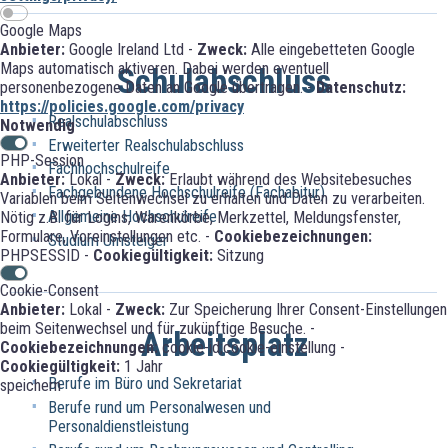
Google Maps
Anbieter:
Google Ireland Ltd -
Zweck:
Alle eingebetteten Google
Maps automatisch aktiveren. Dabei werden eventuell
Schulabschluss
personenbezogene Daten an Google übertragen. -
Datenschutz:
https://policies.google.com/privacy
Realschulabschluss
Notwendig
Erweiterter Realschulabschluss
PHP-Session
Fachhochschulreife
Anbieter:
Lokal -
Zweck:
Erlaubt während des Websitebesuches
Fachgebundene Hochschulreife (Fachabitur)
Variablen beim Seitenwechsel zu erhalten und Daten zu verarbeiten.
Allgemeine Hochschulreife
Nötig z.B. für Logins, Warenkörbe, Merkzettel, Meldungsfenster,
Formulare, Voreinstellungen etc. -
Cookiebezeichnungen:
Studium Umsteiger
PHPSESSID -
Cookiegültigkeit:
Sitzung
Cookie-Consent
Anbieter:
Lokal -
Zweck:
Zur Speicherung Ihrer Consent-Einstellungen
beim Seitenwechsel und für zukünftige Besuche. -
Arbeitsplatz
Cookiebezeichnungen:
cookie-id;cookie-einstellung -
Cookiegültigkeit:
1 Jahr
Berufe im Büro und Sekretariat
speichern
Berufe rund um Personalwesen und
Personaldienstleistung