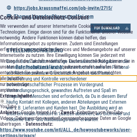
https://jobs.kraussmaffei.com/job-invite/2715/
Thomas.Ligendza@kraussmaffei.com
Cookie- und Datenschutz-Consent
Wir verwenden auf unserer Internetseite Cookies und andere
PDF DOWNLOAD
Technologien. Einige davon sind für die Funktionalität unserer Website
notwendig. Andere Funktionen können dabei helfen, das
Informationsangebot zu optimieren. Zudem sind Einstellungen
erforderlich, um zusätzliche Services und Medienangebote auf unserer
STELLENBESCHREIBUNG
Internetseite zu nutzen. Ihre Einwilligung können Sie jederzeit mit
Wirkung für die Zukunft widerrufen. Diesen Einstelldialog können Sie in
Dieser Beruf umfasst vielfältige kaufmännische Aufgaben in der
unserer
Datenschutzerklärung
jederzeit erneut aufrufen. Bitte
Material-, Produktions- und Absatzwirtschaft sowie im Personal-
entscheiden Sie selbst, wie Sie unser Angebot nutzen möchten.
und Rechnungswesen. Grundsätzlich stehen die Planung,
alle erlauben
Durchführung und Kontrolle verschiedener
nur notwendige
betriebswirtschaftlicher Prozesse im Vordergrund.
anpassen
Verhandlungsgeschick, gewandtes Auftreten und Spaß im
Externe Inhalte
Umgang mit Menschen sind erforderlich, da Du in diesem Beruf
häufig Kontakt mit Kollegen, anderen Abteilungen und Externen
YouTube
wie z.B. Lieferanten und Kunden hast. Die Ausbildung wird an
Anbieter:
Google Ireland Ltd -
Zweck:
Einbettung von YouTube-
unserem neuen Standort in Laatzen absolviert, wo Dich neue und
Videos. Dabei werden eventuell personenbezogene Daten an Google
moderne Büro- und Ausbildungsräume erwarten.
übertragen. -
Datenschutz:
https://www.youtube.com/intl/ALL_de/howyoutubeworks/user-
settings/privacy/