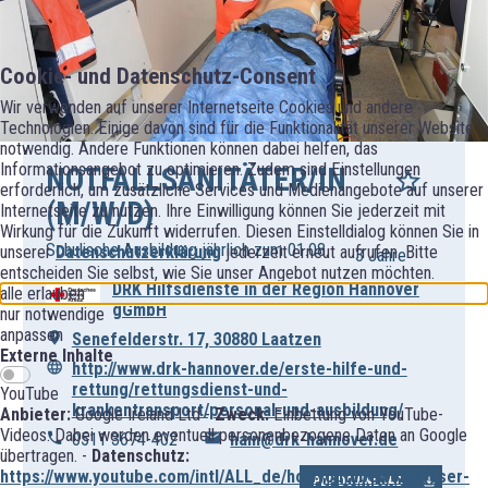
Cookie- und Datenschutz-Consent
Wir verwenden auf unserer Internetseite Cookies und andere
Technologien. Einige davon sind für die Funktionalität unserer Website
notwendig. Andere Funktionen können dabei helfen, das
Informationsangebot zu optimieren. Zudem sind Einstellungen
NOTFALLSANITÄTER/IN
erforderlich, um zusätzliche Services und Medienangebote auf unserer
(M/W/D)
Internetseite zu nutzen. Ihre Einwilligung können Sie jederzeit mit
Wirkung für die Zukunft widerrufen. Diesen Einstelldialog können Sie in
Schulische Ausbildung jährlich zum 01.08.
unserer
Datenschutzerklärung
jederzeit erneut aufrufen. Bitte
3 Jahre
entscheiden Sie selbst, wie Sie unser Angebot nutzen möchten.
DRK Hilfsdienste in der Region Hannover
alle erlauben
gGmbH
nur notwendige
anpassen
Senefelderstr. 17, 30880 Laatzen
Externe Inhalte
http://www.drk-hannover.de/erste-hilfe-und-
rettung/rettungsdienst-und-
YouTube
krankentransport/personal-und-ausbildung/
Anbieter:
Google Ireland Ltd -
Zweck:
Einbettung von YouTube-
Videos. Dabei werden eventuell personenbezogene Daten an Google
0511 3674-402
hain@drk-hannover.de
übertragen. -
Datenschutz:
https://www.youtube.com/intl/ALL_de/howyoutubeworks/user-
PDF DOWNLOAD