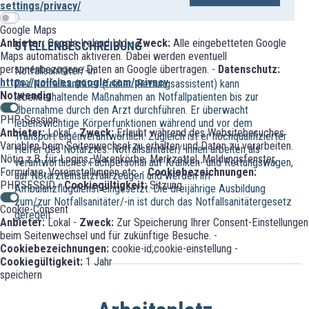
settings/privacy/
Google Maps
Anbieter:
Google Ireland Ltd -
Zweck:
Alle eingebetteten Google
STELLENBESCHREIBUNG
Maps automatisch aktiveren. Dabei werden eventuell
personenbezogene Daten an Google übertragen. -
Datenschutz:
Notfallsanitäter/-in
https://policies.google.com/privacy
Der Notfallsanitäter (früher: Rettungsassistent) kann
Notwendig
lebenserhaltende Maßnahmen an Notfallpatienten bis zur
Übernahme durch den Arzt durchführen. Er überwacht
PHP-Session
lebenswichtige Körperfunktionen während und vor dem
Anbieter:
Lokal -
Zweck:
Erlaubt während des Websitebesuches
Transport eigenverantwortlich. Zugleich ist er hochqualifizierter
Variablen beim Seitenwechsel zu erhalten und Daten zu verarbeiten.
Helfer des Notarztes. Notfallsanitäter/-innen arbeiten als
Nötig z.B. für Logins, Warenkörbe, Merkzettel, Meldungsfenster,
verantwortliches Fachpersonal auf Kranken- und Rettungswagen,
Formulare, Voreinstellungen etc. -
Cookiebezeichnungen:
auf Notarzteinsatzfahrzeugen und werden im
PHPSESSID -
Cookiegültigkeit:
Sitzung
Ambulanzflugdienst eingesetzt. Die dreijährige Ausbildung
zum/zur Notfallsanitäter/-in ist durch das Notfallsanitätergesetz
Cookie-Consent
geregelt.
Anbieter:
Lokal -
Zweck:
Zur Speicherung Ihrer Consent-Einstellungen
beim Seitenwechsel und für zukünftige Besuche. -
Cookiebezeichnungen:
cookie-id;cookie-einstellung -
Cookiegültigkeit:
1 Jahr
speichern