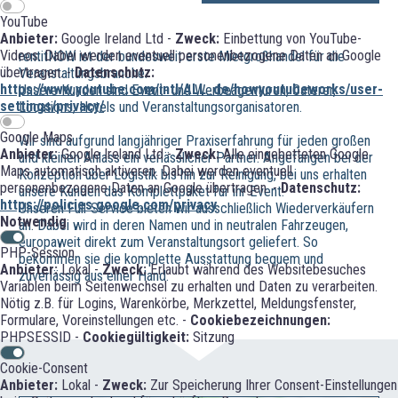
YouTube
Anbieter:
Google Ireland Ltd -
Zweck:
Einbettung von YouTube-
Videos. Dabei werden eventuell personenbezogene Daten an Google
rentitNOW ist der bundesweit erste Mietgroßhandel für die
übertragen. -
Datenschutz:
Veranstaltungsbranche.
https://www.youtube.com/intl/ALL_de/howyoutubeworks/user-
Unsere Kunden sind Event- und Werbeagenturen, Caterer,
settings/privacy/
Locations, Hotels und Veranstaltungsorganisatoren.
Google Maps
Wir sind aufgrund langjähriger Praxiserfahrung für jeden großen
Anbieter:
Google Ireland Ltd -
Zweck:
Alle eingebetteten Google
und kleinen Anlass ein verlässlicher Partner. Angefangen bei der
Maps automatisch aktiveren. Dabei werden eventuell
Konzeption über Logistik bis hin zur Reinigung, bei uns erhalten
personenbezogene Daten an Google übertragen. -
Datenschutz:
unsere Kunden das Komplettpaket für ihr Event.
https://policies.google.com/privacy
Unseren Full-Service bieten wir ausschließlich Wiederverkäufern
Notwendig
an. Dabei wird in deren Namen und in neutralen Fahrzeugen,
europaweit direkt zum Veranstaltungsort geliefert. So
PHP-Session
bekommen sie die komplette Ausstattung bequem und
Anbieter:
Lokal -
Zweck:
Erlaubt während des Websitebesuches
zuverlässig aus einer Hand.
Variablen beim Seitenwechsel zu erhalten und Daten zu verarbeiten.
Nötig z.B. für Logins, Warenkörbe, Merkzettel, Meldungsfenster,
Formulare, Voreinstellungen etc. -
Cookiebezeichnungen:
PHPSESSID -
Cookiegültigkeit:
Sitzung
Cookie-Consent
Anbieter:
Lokal -
Zweck:
Zur Speicherung Ihrer Consent-Einstellungen