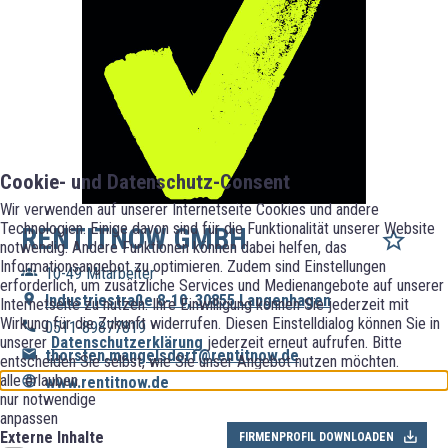
Cookie- und Datenschutz-Consent
Wir verwenden auf unserer Internetseite Cookies und andere
Technologien. Einige davon sind für die Funktionalität unserer Website
RENTITNOW GMBH
notwendig. Andere Funktionen können dabei helfen, das
Informationsangebot zu optimieren. Zudem sind Einstellungen
10-49 Mitarbeiter
erforderlich, um zusätzliche Services und Medienangebote auf unserer
Industriestraße 8-10, 30855 Langenhagen
Internetseite zu nutzen. Ihre Einwilligung können Sie jederzeit mit
Wirkung für die Zukunft widerrufen. Diesen Einstelldialog können Sie in
0511-89877819
unserer
Datenschutzerklärung
jederzeit erneut aufrufen. Bitte
thorsten.mangelsdorf@rentitnow.de
entscheiden Sie selbst, wie Sie unser Angebot nutzen möchten.
alle erlauben
www.rentitnow.de
nur notwendige
anpassen
Externe Inhalte
FIRMENPROFIL DOWNLOADEN