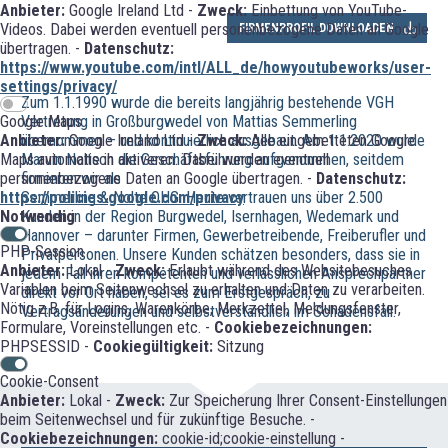
Anbieter:
Google Ireland Ltd -
Zweck:
Einbettung von YouTube-
Videos. Dabei werden eventuell personenbezogene Daten an Google
FIRMENPROFIL DOWNLOADEN
übertragen. -
Datenschutz:
https://www.youtube.com/intl/ALL_de/howyoutubeworks/user-
settings/privacy/
Zum 1.1.1990 wurde die bereits langjährig bestehende VGH
Vertretung in Großburgwedel von Mattias Semmerling
Google Maps
übernommen – und kontinuierlich ausgebaut. Am 1.1.2020 wurde
Anbieter:
Google Ireland Ltd -
Zweck:
Alle eingebetteten Google
Marvin Nolte in die Geschäftsführung aufgenommen, seitdem
Maps automatisch aktiveren. Dabei werden eventuell
firmieren wir als
personenbezogene Daten an Google übertragen. -
Datenschutz:
Semmerling & Nolte OHG. Heute vertrauen uns über 2.500
https://policies.google.com/privacy
Kunden in der Region Burgwedel, Isernhagen, Wedemark und
Notwendig
Hannover – darunter Firmen, Gewerbetreibende, Freiberufler und
PHP-Session
Privatpersonen. Unsere Kunden schätzen besonders, dass sie in
Anbieter:
Lokal -
Zweck:
Erlaubt während des Websitebesuches
jedem Fall ihren kompetenten und verlässlichen Ansprechpartner
Variablen beim Seitenwechsel zu erhalten und Daten zu verarbeiten.
direkt vor Ort haben, sei es zum Erstgespräch, zu
Nötig z.B. für Logins, Warenkörbe, Merkzettel, Meldungsfenster,
Vertragsänderungen und selbstverständlich im Schadensfall.
Formulare, Voreinstellungen etc. -
Cookiebezeichnungen:
PHPSESSID -
Cookiegültigkeit:
Sitzung
Cookie-Consent
Anbieter:
Lokal -
Zweck:
Zur Speicherung Ihrer Consent-Einstellungen
beim Seitenwechsel und für zukünftige Besuche. -
Cookiebezeichnungen:
cookie-id;cookie-einstellung -