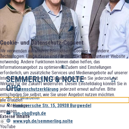
Cookie- und Datenschutz-Consent
Wir verwenden auf unserer Internetseite Cookies und andere
Technologien. Einige davon sind für die Funktionalität unserer Website
notwendig. Andere Funktionen können dabei helfen, das
Informationsangebot zu optimieren. Zudem sind Einstellungen
erforderlich, um zusätzliche Services und Medienangebote auf unserer
SEMMERLING & NOLTE
Internetseite zu nutzen. Ihre Einwilligung können Sie jederzeit mit
Wirkung für die Zukunft widerrufen. Diesen Einstelldialog können Sie in
OHG
unserer
Datenschutzerklärung
jederzeit erneut aufrufen. Bitte
entscheiden Sie selbst, wie Sie unser Angebot nutzen möchten.
1-9 Mitarbeiter
alle erlauben
nur notwendige
Hannoversche Str. 15, 30938 Burgwedel
anpassen
sun-ohg@vgh.de
Externe Inhalte
www.vgh.de/semmerling.nolte
YouTube