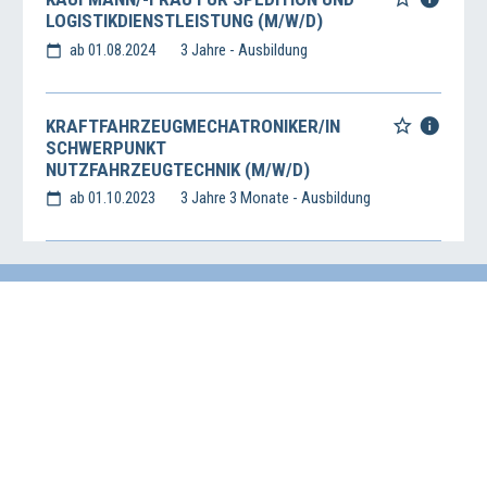
LOGISTIKDIENSTLEISTUNG (M/W/D)
ab 01.08.2024
3 Jahre - Ausbildung
KRAFTFAHRZEUGMECHATRONIKER/IN
SCHWERPUNKT
NUTZFAHRZEUGTECHNIK (M/W/D)
ab 01.10.2023
3 Jahre 3 Monate - Ausbildung
Impressum
Datenschutz
Haftungsausschluss
Wirtschafts- und Beschäftigungsförderung der Region Hannover
Vahrenwalder Str. 7, 30165 Hannover
0511/616-23236
beschaeftigungsfoerderung[at]region-hannover.de