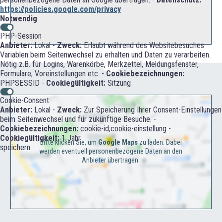
https://policies.google.com/privacy
Notwendig
PHP-Session
Anbieter:
Lokal -
Zweck:
Erlaubt während des Websitebesuches
Variablen beim Seitenwechsel zu erhalten und Daten zu verarbeiten.
Nötig z.B. für Logins, Warenkörbe, Merkzettel, Meldungsfenster,
Formulare, Voreinstellungen etc. -
Cookiebezeichnungen:
PHPSESSID -
Cookiegültigkeit:
Sitzung
Cookie-Consent
Anbieter:
Lokal -
Zweck:
Zur Speicherung Ihrer Consent-Einstellungen
beim Seitenwechsel und für zukünftige Besuche. -
Cookiebezeichnungen:
cookie-id;cookie-einstellung -
Cookiegültigkeit:
1 Jahr
Bitte klicken Sie, um
Google Maps
zu laden. Dabei
speichern
werden eventuell personenbezogene Daten an den
Anbieter übertragen.