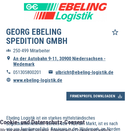
GEORG EBELING
SPEDITION GMBH
250-499 Mitarbeiter
An der Autobahn 9-11, 30900 Niedersachsen -
Wedemark
051305800201
ulbricht@ebeling-logistik.de
www.ebeling-logistik.de
FIRMENPROFIL DOWNLOADEN
Ebeling Logistik ist ein starkes mittelständisches
Cookie- und Datenschutz-Consent
Logistikunternehmen. Bereits seit 1928 am Markt, ist es nach
wie vor familiengeführt. Ansässig in der Wedemark, im Norden
Wir verwenden auf unserer Internetseite Cookies und andere