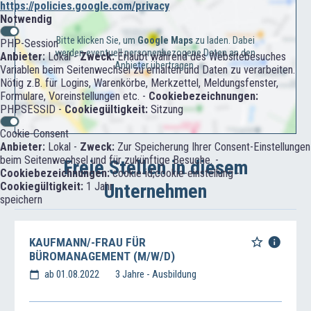
https://policies.google.com/privacy
Notwendig
Bitte klicken Sie, um
Google Maps
zu laden. Dabei
PHP-Session
werden eventuell personenbezogene Daten an den
Anbieter:
Lokal -
Zweck:
Erlaubt während des Websitebesuches
Anbieter übertragen.
Variablen beim Seitenwechsel zu erhalten und Daten zu verarbeiten.
Nötig z.B. für Logins, Warenkörbe, Merkzettel, Meldungsfenster,
Formulare, Voreinstellungen etc. -
Cookiebezeichnungen:
PHPSESSID -
Cookiegültigkeit:
Sitzung
Cookie-Consent
Anbieter:
Lokal -
Zweck:
Zur Speicherung Ihrer Consent-Einstellungen
beim Seitenwechsel und für zukünftige Besuche. -
Freie Stellen in diesem
Cookiebezeichnungen:
cookie-id;cookie-einstellung -
Unternehmen
Cookiegültigkeit:
1 Jahr
speichern
KAUFMANN/-FRAU FÜR
BÜROMANAGEMENT (M/W/D)
ab 01.08.2022
3 Jahre - Ausbildung