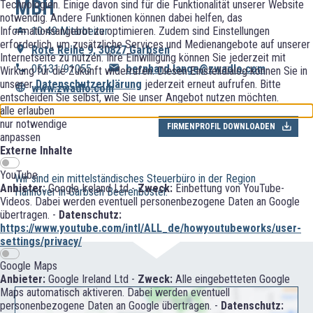
MBH
Technologien. Einige davon sind für die Funktionalität unserer Website
notwendig. Andere Funktionen können dabei helfen, das
Informationsangebot zu optimieren. Zudem sind Einstellungen
10-49 Mitarbeiter
erforderlich, um zusätzliche Services und Medienangebote auf unserer
Rote Reihe 9, 30827 Garbsen
Internetseite zu nutzen. Ihre Einwilligung können Sie jederzeit mit
05131/91055
bernhard.lange@zwadlo.com
Wirkung für die Zukunft widerrufen. Diesen Einstelldialog können Sie in
unserer
Datenschutzerklärung
jederzeit erneut aufrufen. Bitte
www.zwadlo.com
entscheiden Sie selbst, wie Sie unser Angebot nutzen möchten.
alle erlauben
nur notwendige
FIRMENPROFIL DOWNLOADEN
anpassen
Externe Inhalte
YouTube
Wir sind ein mittelständisches Steuerbüro in der Region
Anbieter:
Google Ireland Ltd -
Zweck:
Einbettung von YouTube-
Hannover in Garbsen Beerenbostel.
Videos. Dabei werden eventuell personenbezogene Daten an Google
übertragen. -
Datenschutz:
https://www.youtube.com/intl/ALL_de/howyoutubeworks/user-
settings/privacy/
Google Maps
Anbieter:
Google Ireland Ltd -
Zweck:
Alle eingebetteten Google
Maps automatisch aktiveren. Dabei werden eventuell
personenbezogene Daten an Google übertragen. -
Datenschutz: