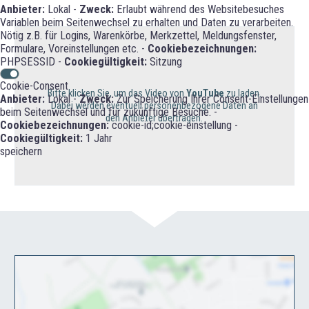
Anbieter:
Lokal -
Zweck:
Erlaubt während des Websitebesuches
Variablen beim Seitenwechsel zu erhalten und Daten zu verarbeiten.
Nötig z.B. für Logins, Warenkörbe, Merkzettel, Meldungsfenster,
Formulare, Voreinstellungen etc. -
Cookiebezeichnungen:
PHPSESSID -
Cookiegültigkeit:
Sitzung
Cookie-Consent
Bitte klicken Sie, um das Video von
YouTube
zu laden.
Anbieter:
Lokal -
Zweck:
Zur Speicherung Ihrer Consent-Einstellungen
Dabei werden eventuell personenbezogene Daten an
beim Seitenwechsel und für zukünftige Besuche. -
den Anbieter übertragen.
Cookiebezeichnungen:
cookie-id;cookie-einstellung -
Cookiegültigkeit:
1 Jahr
speichern