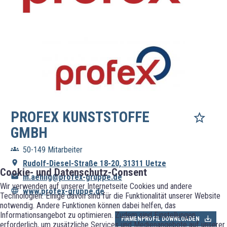
PROFEX KUNSTSTOFFE
GMBH
50-149 Mitarbeiter
Rudolf-Diesel-Straße 18-20, 31311 Uetze
Cookie- und Datenschutz-Consent
m.aehlig@profex-gruppe.de
Wir verwenden auf unserer Internetseite Cookies und andere
www.profex-gruppe.de
Technologien. Einige davon sind für die Funktionalität unserer Website
notwendig. Andere Funktionen können dabei helfen, das
Informationsangebot zu optimieren. Zudem sind Einstellungen
FIRMENPROFIL DOWNLOADEN
erforderlich, um zusätzliche Services und Medienangebote auf unserer