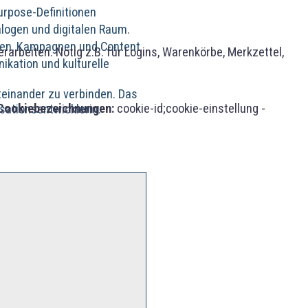
urpose-Definitionen
alogen und digitalen Raum.
ien, Kampagnen und Content
rbeiten. Nötig z.B. für Logins, Warenkörbe, Merkzettel,
kation und kulturelle
teinander zu verbinden. Das
Cookiebezeichnungen:
cookie-id;cookie-einstellung -
ationsentwicklerin.