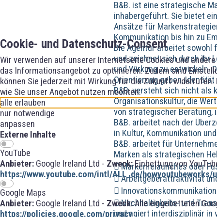
B&B. ist eine strategische M
inhabergeführt. Sie bietet e
Ansätze für Markenstrategi
Kommunikation bis hin zu Emp
Cookie- und Datenschutz-Consent
Die Agentur arbeitet sowohl 
und zeichnet sich durch ihr 
Wir verwenden auf unserer Internetseite Cookies und andere 
und Wirkung zu entwickeln. D
das Informationsangebot zu optimieren. Zudem sind Einstellu
Orientierung geben, Identitä
können Sie jederzeit mit Wirkung für die Zukunft widerrufen.
B&B. versteht sich nicht als
wie Sie unser Angebot nutzen möchten.
Organisationskultur, die Wert
alle erlauben
von strategischer Beratung, 
nur notwendige
B&B. arbeitet nach der Überz
anpassen
in Kultur, Kommunikation und
Externe Inhalte
B&B. arbeitet für Unternehmen
YouTube
Marken als strategischen He
Anbieter:
Google Ireland Ltd -
Zweck:
Einbettung von YouTube
 Markenrelaunches oder Fu
https://www.youtube.com/intl/ALL_de/howyoutubeworks/us
 Arbeitgeberattraktivität u
 Innovationskommunikation
Google Maps
 Nachhaltigkeits- und Tra
Anbieter:
Google Ireland Ltd -
Zweck:
Alle eingebetteten Goo
und agiert interdisziplinär i
https://policies.google.com/privacy