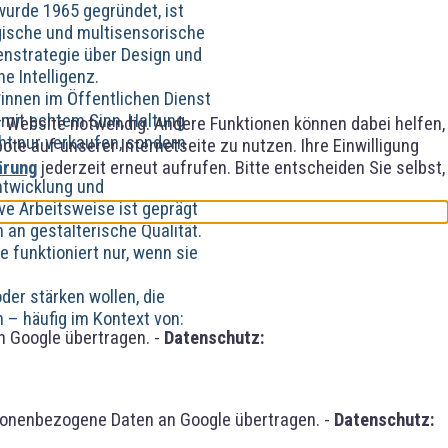
wurde 1965 gegründet, ist
egische und multisensorische
nstrategie über Design und
e Intelligenz.
innen im Öffentlichen Dienst
 mit echtem Sinn, Haltung
er Website notwendig. Andere Funktionen können dabei helfen,
cht nur verkaufen, sondern
e auf unserer Internetseite zu nutzen. Ihre Einwilligung
ärung
jederzeit erneut aufrufen. Bitte entscheiden Sie selbst,
entwicklung und
ive Arbeitsweise ist geprägt
an gestalterische Qualität.
 funktioniert nur, wenn sie
der stärken wollen, die
– häufig im Kontext von:
 Google übertragen. -
Datenschutz:
sonenbezogene Daten an Google übertragen. -
Datenschutz: