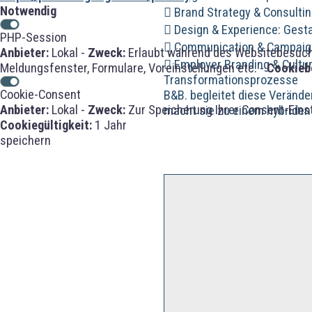
Notwendig
 Brand Strategy & Consultin
 Design & Experience: Gesta
PHP-Session
 Communication & Campaign
Anbieter:
Lokal -
Zweck:
Erlaubt während des Websitebesuches
 Employer Branding & Cultur
Meldungsfenster, Formulare, Voreinstellungen etc. -
Cookieb
Transformationsprozesse
Cookie-Consent
B&B. begleitet diese Verände
Anbieter:
Lokal -
Zweck:
Zur Speicherung Ihrer Consent-Eins
macht sie zu einem hybriden
Cookiegültigkeit:
1 Jahr
speichern