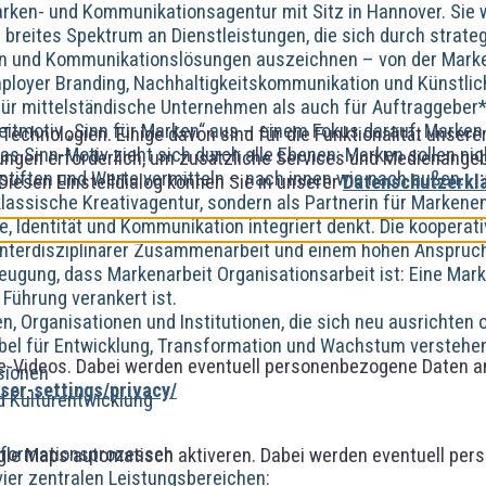
arken- und Kommunikationsagentur mit Sitz in Hannover. Sie 
in breites Spektrum an Dienstleistungen, die sich durch strat
en und Kommunikationslösungen auszeichnen – von der Marke
loyer Branding, Nachhaltigkeitskommunikation und Künstlich
für mittelständische Unternehmen als auch für Auftraggeber*
Leitmotiv „Sinn für Marken“ aus – einem Fokus darauf, Marken
Technologien. Einige davon sind für die Funktionalität unser
as Sinn-Motiv zieht sich durch alle Ebenen: Marken sollen ni
ngen erforderlich, um zusätzliche Services und Medienangebot
t stiften und Werte vermitteln – nach innen wie nach außen.
 Diesen Einstelldialog können Sie in unserer
Datenschutzerkl
 klassische Kreativagentur, sondern als Partnerin für Marken
e, Identität und Kommunikation integriert denkt. Die kooperat
interdisziplinärer Zusammenarbeit und einem hohen Anspruch 
eugung, dass Markenarbeit Organisationsarbeit ist: Eine Marke
 Führung verankert ist.
, Organisationen und Institutionen, die sich neu ausrichten o
bel für Entwicklung, Transformation und Wachstum verstehen 
-Videos. Dabei werden eventuell personenbezogene Daten an
sionen
er-settings/privacy/
nd Kulturentwicklung
nsformationsprozessen
gle Maps automatisch aktiveren. Dabei werden eventuell per
n vier zentralen Leistungsbereichen: