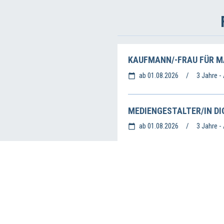
KAUFMANN/-FRAU FÜR M
ab 01.08.2026
3 Jahre -
MEDIENGESTALTER/IN DIG
ab 01.08.2026
3 Jahre -
MEDIENGESTALTER/IN DIG
ab 01.08.2026
3 Jahre -
Impressum
Datenschutz
Haftungsausschluss