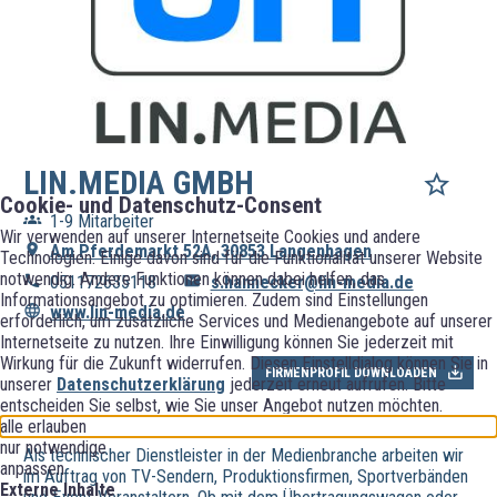
LIN.MEDIA GMBH
Cookie- und Datenschutz-Consent
1-9 Mitarbeiter
Wir verwenden auf unserer Internetseite Cookies und andere
Am Pferdemarkt 52A, 30853 Langenhagen
Technologien. Einige davon sind für die Funktionalität unserer Website
notwendig. Andere Funktionen können dabei helfen, das
051172635118
s.hannecker@lin-media.de
Informationsangebot zu optimieren. Zudem sind Einstellungen
www.lin-media.de
erforderlich, um zusätzliche Services und Medienangebote auf unserer
Internetseite zu nutzen. Ihre Einwilligung können Sie jederzeit mit
Wirkung für die Zukunft widerrufen. Diesen Einstelldialog können Sie in
FIRMENPROFIL DOWNLOADEN
unserer
Datenschutzerklärung
jederzeit erneut aufrufen. Bitte
entscheiden Sie selbst, wie Sie unser Angebot nutzen möchten.
alle erlauben
nur notwendige
Als technischer Dienstleister in der Medienbranche arbeiten wir
anpassen
im Auftrag von TV-Sendern, Produktionsfirmen, Sportverbänden
Externe Inhalte