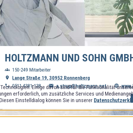
HOLTZMANN UND SOHN GMB
150-249 Mitarbeiter
Lange Straße 19, 30952 Ronnenberg
0511 4381-138
a.strug@holtzmann.net
www.
Technologien. Einige davon sind für die Funktionalität unser
ngen erforderlich, um zusätzliche Services und Medienangebot
 Diesen Einstelldialog können Sie in unserer
Datenschutzerkl