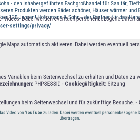
ohn - den inhabergeführten Fachgroßhandel für Sanitär, Tie
unseren Produkten werden Bäder schöner, Häuser wärmer und
über 120 Jahren! Holtzmann & Sohn - der Partner für das Han
-Videos. Dabei werden eventuell personenbezogene Daten an
er-settings/privacy/
gle Maps automatisch aktiveren. Dabei werden eventuell per
 Variablen beim Seitenwechsel zu erhalten und Daten zu vera
ezeichnungen:
PHPSESSID -
Cookiegültigkeit:
Sitzung
tellungen beim Seitenwechsel und für zukünftige Besuche. -
m das Video von
YouTube
zu laden. Dabei werden eventuell personenbezogene D
übertragen.