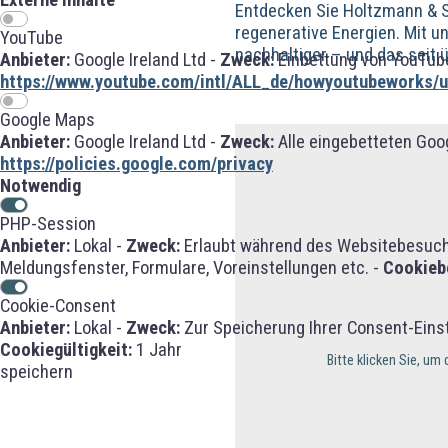
Entdecken Sie Holtzmann & S
regenerative Energien. Mit 
YouTube
nachhaltiger – und das seit 
Anbieter:
Google Ireland Ltd -
Zweck:
Einbettung von YouTube
https://www.youtube.com/intl/ALL_de/howyoutubeworks/us
Google Maps
Anbieter:
Google Ireland Ltd -
Zweck:
Alle eingebetteten Goo
https://policies.google.com/privacy
Notwendig
PHP-Session
Anbieter:
Lokal -
Zweck:
Erlaubt während des Websitebesuches
Meldungsfenster, Formulare, Voreinstellungen etc. -
Cookieb
Cookie-Consent
Anbieter:
Lokal -
Zweck:
Zur Speicherung Ihrer Consent-Eins
Cookiegültigkeit:
1 Jahr
Bitte klicken Sie, u
speichern