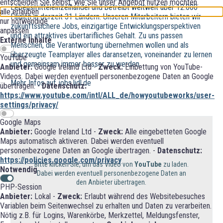
entscheiden Sie selbst, wie Sie unser Angebot nutzen möchten.
Lebensmitteleinzelhandel und betreibt weltweit über 12.000
alle erlauben
Filialen in derzeit 31 Ländern. Unseren Mitarbeitern bieten wir
nur notwendige
zukunftssichere Jobs, einzigartige Entwicklungsperspektiven
anpassen
und ein attraktives übertarifliches Gehalt. Zu uns passen
Externe Inhalte
Menschen, die Verantwortung übernehmen wollen und als
überzeugte Teamplayer alles daransetzen, voneinander zu lernen
YouTube
und gemeinsam immer besser zu werden.
Anbieter:
Google Ireland Ltd -
Zweck:
Einbettung von YouTube-
Videos. Dabei werden eventuell personenbezogene Daten an Google
Mehr Infos auf jobs.lidl.de
übertragen. -
Datenschutz:
https://www.youtube.com/intl/ALL_de/howyoutubeworks/user-
settings/privacy/
Google Maps
Anbieter:
Google Ireland Ltd -
Zweck:
Alle eingebetteten Google
Maps automatisch aktiveren. Dabei werden eventuell
personenbezogene Daten an Google übertragen. -
Datenschutz:
https://policies.google.com/privacy
Bitte klicken Sie, um das Video von
YouTube
zu laden.
Notwendig
Dabei werden eventuell personenbezogene Daten an
den Anbieter übertragen.
PHP-Session
Anbieter:
Lokal -
Zweck:
Erlaubt während des Websitebesuches
Variablen beim Seitenwechsel zu erhalten und Daten zu verarbeiten.
Nötig z.B. für Logins, Warenkörbe, Merkzettel, Meldungsfenster,