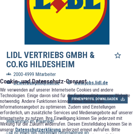
LIDL VERTRIEBS GMBH &
CO.KG HILDESHEIM
2000-4999 Mitarbeiter
Cookie- und Datenschutz-Consent
bewerbung.hil@lidl.de
www.jobs.lidl.de
Wir verwenden auf unserer Internetseite Cookies und andere
Technologien. Einige davon sind für die Funktionalität unserer Website
FIRMENPROFIL DOWNLOADEN
notwendig. Andere Funktionen können dabei helfen, das
Informationsangebot zu optimieren. Zudem sind Einstellungen
erforderlich, um zusätzliche Services und Medienangebote auf unserer
Internetseite zu nutzen. Ihre Einwilligung können Sie jederzeit mit
Willkommen im #teamlidl!
Wirkung für die Zukunft widerrufen. Diesen Einstelldialog können Sie in
unserer
Datenschutzerklärung
jederzeit erneut aufrufen. Bitte
Lidl ist eines der führenden Unternehmen im