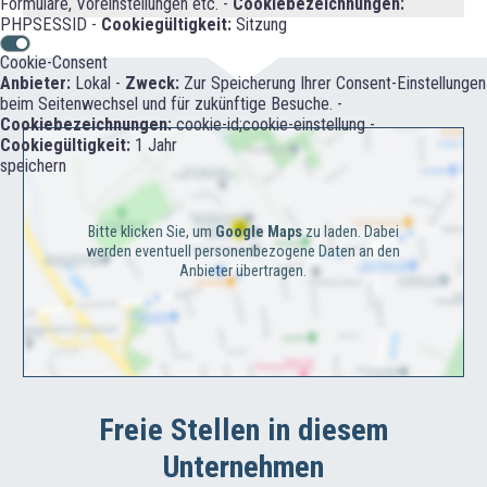
Formulare, Voreinstellungen etc. -
Cookiebezeichnungen:
PHPSESSID -
Cookiegültigkeit:
Sitzung
Cookie-Consent
Anbieter:
Lokal -
Zweck:
Zur Speicherung Ihrer Consent-Einstellungen
beim Seitenwechsel und für zukünftige Besuche. -
Cookiebezeichnungen:
cookie-id;cookie-einstellung -
Cookiegültigkeit:
1 Jahr
speichern
Bitte klicken Sie, um
Google Maps
zu laden. Dabei
werden eventuell personenbezogene Daten an den
Anbieter übertragen.
Freie Stellen in diesem
Unternehmen