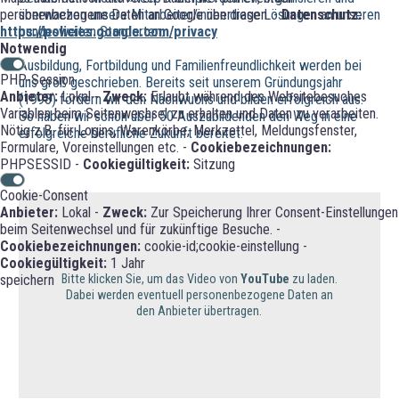
überwachen unsere Mitarbeiter/innen diese Lösungen an unseren
personenbezogene Daten an Google übertragen. -
Datenschutz:
bundesweiten Standorten.
https://policies.google.com/privacy
Notwendig
Ausbildung, Fortbildung und Familienfreundlichkeit werden bei
PHP-Session
uns groß geschrieben. Bereits seit unserem Gründungsjahr
Anbieter:
Lokal -
Zweck:
Erlaubt während des Websitebesuches
(1998) fördern wir den Nachwuchs und bilden erfolgreich aus.
Variablen beim Seitenwechsel zu erhalten und Daten zu verarbeiten.
So haben wir schon über 50 Auszubildenden den Weg in eine
Nötig z.B. für Logins, Warenkörbe, Merkzettel, Meldungsfenster,
erfolgreiche berufliche Zukunft bereitet.
Formulare, Voreinstellungen etc. -
Cookiebezeichnungen:
PHPSESSID -
Cookiegültigkeit:
Sitzung
Cookie-Consent
Anbieter:
Lokal -
Zweck:
Zur Speicherung Ihrer Consent-Einstellungen
beim Seitenwechsel und für zukünftige Besuche. -
Cookiebezeichnungen:
cookie-id;cookie-einstellung -
Cookiegültigkeit:
1 Jahr
Bitte klicken Sie, um das Video von
YouTube
zu laden.
speichern
Dabei werden eventuell personenbezogene Daten an
den Anbieter übertragen.