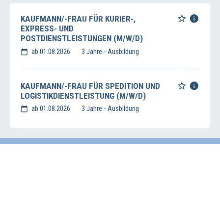
KAUFMANN/-FRAU FÜR KURIER-,
EXPRESS- UND
POSTDIENSTLEISTUNGEN (M/W/D)
ab 01.08.2026
3 Jahre - Ausbildung
KAUFMANN/-FRAU FÜR SPEDITION UND
LOGISTIKDIENSTLEISTUNG (M/W/D)
ab 01.08.2026
3 Jahre - Ausbildung
Impressum
Datenschutz
Haftungsausschluss
Wirtschafts- und Beschäftigungsförderung der Region Hannover
Vahrenwalder Str. 7, 30165 Hannover
0511/616-23236
beschaeftigungsfoerderung[at]region-hannover.de