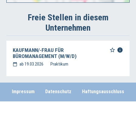
Freie Stellen in diesem
Unternehmen
KAUFMANN/-FRAU FÜR
BÜROMANAGEMENT (M/W/D)
ab 19.03.2026
Praktikum
Impressum
Datenschutz
Haftungsausschluss
Wirtschafts- und Beschäftigungsförderung der Region Hannover
Vahrenwalder Str. 7, 30165 Hannover
0511/616-23236
beschaeftigungsfoerderung[at]region-hannover.de