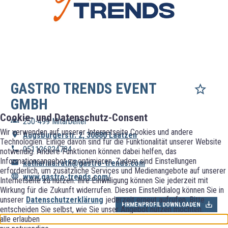
GASTRO TRENDS EVENT
GMBH
Cookie- und Datenschutz-Consent
250-499 Mitarbeiter
Wir verwenden auf unserer Internetseite Cookies und andere
Augsburgerstr. 2, 30880 Laatzen
Technologien. Einige davon sind für die Funktionalität unserer Website
051126224784
notwendig. Andere Funktionen können dabei helfen, das
Informationsangebot zu optimieren. Zudem sind Einstellungen
katharina.rath@gastro-trends.com
erforderlich, um zusätzliche Services und Medienangebote auf unserer
www.gastro-trends.com/
Internetseite zu nutzen. Ihre Einwilligung können Sie jederzeit mit
Wirkung für die Zukunft widerrufen. Diesen Einstelldialog können Sie in
unserer
Datenschutzerklärung
jederzeit erneut aufrufen. Bitte
FIRMENPROFIL DOWNLOADEN
entscheiden Sie selbst, wie Sie unser Angebot nutzen möchten.
alle erlauben