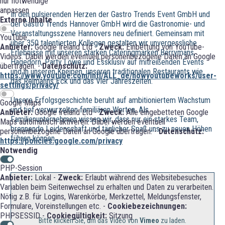
nur notwendige
anpassen
In den pulsierenden Herzen der Gastro Trends Event GmbH und
Externe Inhalte
der Gastro Trends Hannover GmbH wird die Gastronomie- und
Veranstaltungsszene Hannovers neu definiert. Gemeinsam mit
YouTube
über 350 talentierten Kollegen gestalten wir unvergessliche
Anbieter:
Google Ireland Ltd -
Zweck:
Einbettung von YouTube-
Erlebnisse mit unseren starken Cateringmarken Berrymans,
Videos. Dabei werden eventuell personenbezogene Daten an Google
Hagedorn, Party Löwe und Essklusiv auf mitreißenden Events
übertragen. -
Datenschutz:
und in unseren Kneipen, unseren traditionalen Restaurants wie
https://www.youtube.com/intl/ALL_de/howyoutubeworks/user-
das Reimanns Eck und das Vier Jahreszeiten.
settings/privacy/
Unsere Erfolgsgeschichte beruht auf ambitioniertem Wachstum
Google Maps
und tief verwurzelten familiären Werten. Als
Anbieter:
Google Ireland Ltd -
Zweck:
Alle eingebetteten Google
Familienunternehmen wissen wir, dass nur ein starkes Team,
Maps automatisch aktiveren. Dabei werden eventuell
brennende Leidenschaft und täglicher Spaß uns zu neuen Höhen
personenbezogene Daten an Google übertragen. -
Datenschutz:
führen können.
https://policies.google.com/privacy
Notwendig
PHP-Session
Anbieter:
Lokal -
Zweck:
Erlaubt während des Websitebesuches
Variablen beim Seitenwechsel zu erhalten und Daten zu verarbeiten.
Nötig z.B. für Logins, Warenkörbe, Merkzettel, Meldungsfenster,
Formulare, Voreinstellungen etc. -
Cookiebezeichnungen:
PHPSESSID -
Cookiegültigkeit:
Sitzung
Bitte klicken Sie, um das Video von
Vimeo
zu laden.