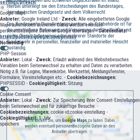
Naturkatastrophen und schweren Unglücksfällen im Inland.
settings/privacy/
Hierbei unterliegt sie den Entscheidungen des Bundestages,
dem deutschen Grundgesetz und dem Völkerrecht.
Google Maps
Anbieter:
Google Ireland Ltd -
Zweck:
Alle eingebetteten Google
Das Bundeswehr-Dienstleistungszentrum als Ortsbehörde ist für
Maps automatisch aktiveren. Dabei werden eventuell
die unmittelbare Betreuung und Versorgung der Streitkräfte und
personenbezogene Daten an Google übertragen. -
Datenschutz:
ziviler Dienststellen eines oder mehrerer Standorte der
https://policies.google.com/privacy
Bundeswehr in personeller, finanzieller und materieller Hinsicht
Notwendig
zuständig.
PHP-Session
Anbieter:
Lokal -
Zweck:
Erlaubt während des Websitebesuches
Variablen beim Seitenwechsel zu erhalten und Daten zu verarbeiten.
Nötig z.B. für Logins, Warenkörbe, Merkzettel, Meldungsfenster,
Formulare, Voreinstellungen etc. -
Cookiebezeichnungen:
PHPSESSID -
Cookiegültigkeit:
Sitzung
Cookie-Consent
Anbieter:
Lokal -
Zweck:
Zur Speicherung Ihrer Consent-Einstellungen
beim Seitenwechsel und für zukünftige Besuche. -
Cookiebezeichnungen:
cookie-id;cookie-einstellung -
Cookiegültigkeit:
1 Jahr
Bitte klicken Sie, um
Google Maps
zu laden. Dabei
speichern
werden eventuell personenbezogene Daten an den
Anbieter übertragen.