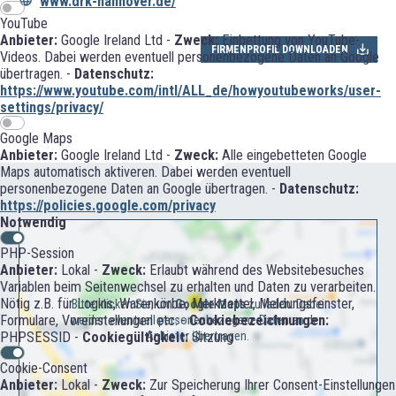
www.drk-hannover.de/
YouTube
Anbieter:
Google Ireland Ltd -
Zweck:
Einbettung von YouTube-
FIRMENPROFIL DOWNLOADEN
Videos. Dabei werden eventuell personenbezogene Daten an Google
übertragen. -
Datenschutz:
https://www.youtube.com/intl/ALL_de/howyoutubeworks/user-
settings/privacy/
Google Maps
Anbieter:
Google Ireland Ltd -
Zweck:
Alle eingebetteten Google
Maps automatisch aktiveren. Dabei werden eventuell
personenbezogene Daten an Google übertragen. -
Datenschutz:
https://policies.google.com/privacy
Notwendig
PHP-Session
Anbieter:
Lokal -
Zweck:
Erlaubt während des Websitebesuches
Variablen beim Seitenwechsel zu erhalten und Daten zu verarbeiten.
Nötig z.B. für Logins, Warenkörbe, Merkzettel, Meldungsfenster,
Bitte klicken Sie, um
Google Maps
zu laden. Dabei
Formulare, Voreinstellungen etc. -
Cookiebezeichnungen:
werden eventuell personenbezogene Daten an den
PHPSESSID -
Cookiegültigkeit:
Sitzung
Anbieter übertragen.
Cookie-Consent
Anbieter:
Lokal -
Zweck:
Zur Speicherung Ihrer Consent-Einstellungen