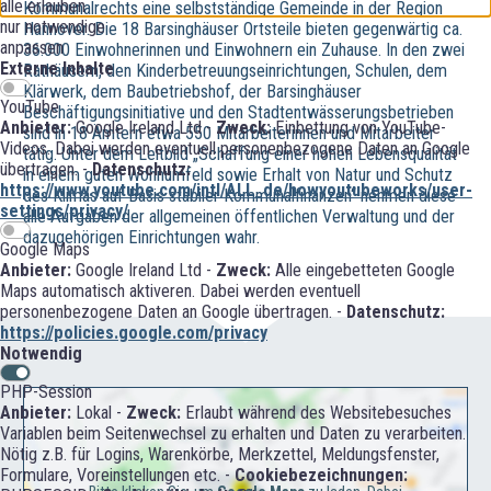
alle erlauben
Kommunalrechts eine selbstständige Gemeinde in der Region
nur notwendige
Hannover. Die 18 Barsinghäuser Ortsteile bieten gegenwärtig ca.
anpassen
36.000 Einwohnerinnen und Einwohnern ein Zuhause. In den zwei
Externe Inhalte
Rathäusern, den Kinderbetreuungseinrichtungen, Schulen, dem
Klärwerk, dem Baubetriebshof, der Barsinghäuser
YouTube
Beschäftigungsinitiative und den Stadtentwässerungsbetrieben
Anbieter:
Google Ireland Ltd -
Zweck:
Einbettung von YouTube-
sind in 18 Ämtern etwa 550 Mitarbeiterinnen und Mitarbeiter
Videos. Dabei werden eventuell personenbezogene Daten an Google
tätig. Unter dem Leitbild „Schaffung einer hohen Lebensqualität
übertragen. -
Datenschutz:
in einem guten Wohnumfeld sowie Erhalt von Natur und Schutz
https://www.youtube.com/intl/ALL_de/howyoutubeworks/user-
des Klimas auf Basis stabiler Kommunalfinanzen“ nehmen diese
settings/privacy/
alle Aufgaben der allgemeinen öffentlichen Verwaltung und der
dazugehörigen Einrichtungen wahr.
Google Maps
Anbieter:
Google Ireland Ltd -
Zweck:
Alle eingebetteten Google
Maps automatisch aktiveren. Dabei werden eventuell
personenbezogene Daten an Google übertragen. -
Datenschutz:
https://policies.google.com/privacy
Notwendig
PHP-Session
Anbieter:
Lokal -
Zweck:
Erlaubt während des Websitebesuches
Variablen beim Seitenwechsel zu erhalten und Daten zu verarbeiten.
Nötig z.B. für Logins, Warenkörbe, Merkzettel, Meldungsfenster,
Formulare, Voreinstellungen etc. -
Cookiebezeichnungen: