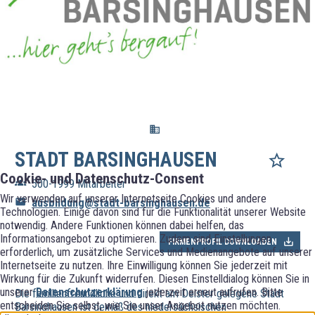
STADT BARSINGHAUSEN
Cookie- und Datenschutz-Consent
500-1999 Mitarbeiter
Wir verwenden auf unserer Internetseite Cookies und andere
ausbildung@stadt-barsinghausen.de
Technologien. Einige davon sind für die Funktionalität unserer Website
notwendig. Andere Funktionen können dabei helfen, das
Informationsangebot zu optimieren. Zudem sind Einstellungen
FIRMENPROFIL DOWNLOADEN
erforderlich, um zusätzliche Services und Medienangebote auf unserer
Internetseite zu nutzen. Ihre Einwilligung können Sie jederzeit mit
Wirkung für die Zukunft widerrufen. Diesen Einstelldialog können Sie in
unserer
Datenschutzerklärung
jederzeit erneut aufrufen. Bitte
Die familienfreundliche und direkt am Deister gelegene Stadt
entscheiden Sie selbst, wie Sie unser Angebot nutzen möchten.
Barsinghausen ist gemäß des niedersächsischen