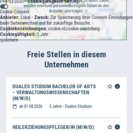
Bitte klicken Sie, um
Google Maps
zu laden. Dabei
PHPSESSID -
Cookiegültigkeit:
Sitzung
werden eventuell personenbezogene Daten an den
Anbieter übertragen.
Cookie-Consent
Anbieter:
Lokal -
Zweck:
Zur Speicherung Ihrer Consent-Einstellungen
beim Seitenwechsel und für zukünftige Besuche. -
Cookiebezeichnungen:
cookie-id;cookie-einstellung -
Cookiegültigkeit:
1 Jahr
speichern
Freie Stellen in diesem
Unternehmen
DUALES STUDIUM BACHELOR OF ARTS
– VERWALTUNGSWISSENSCHAFTEN
(M/W/D)
ab 01.08.2026
3 Jahre - Duales Studium
HEILERZIEHUNGSPFLEGER/IN (M/W/D)