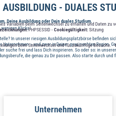
 AUSBILDUNG - DUALES ST
kum, Deine Ausbildung oder Dein duales Studium.
 Variablen beim Seitenwechsel zu erhalten und Daten zu vera
r wenigen Klicks!
ezeichnungen:
PHPSESSID -
Cookiegültigkeit:
Sitzung
elle? In unserer riesigen Ausbildungsplatzbörse befinden sic
ver Unternehmen – und zwar in Deiner gewünschten Region. G
tellungen beim Seitenwechsel und für zukünftige Besuche. -
der suche frei und lass Dich inspirieren. So oder so: in unser
ungsberufe, die genau zu Dir passen. Also starte durch und f
Unternehmen