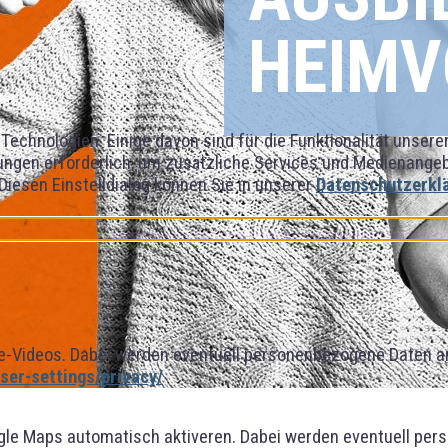
HEIMV
Technologien. Einige davon sind für die Funktionalität unser
ngen erforderlich, um zusätzliche Services und Medienangebot
 Diesen Einstelldialog können Sie in unserer
Datenschutzerkl
-Videos. Dabei werden eventuell personenbezogene Daten an
er-settings/privacy/
gle Maps automatisch aktiveren. Dabei werden eventuell per