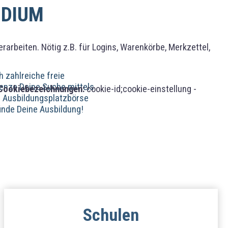
UDIUM
rbeiten. Nötig z.B. für Logins, Warenkörbe, Merkzettel,
h zahlreiche freie
renze Deine Suche mittels
Cookiebezeichnungen:
cookie-id;cookie-einstellung -
er Ausbildungsplatzbörse
inde Deine Ausbildung!
Schulen