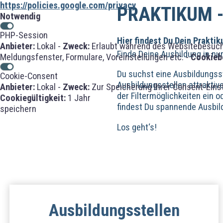
https://policies.google.com/privacy
PRAKTIKUM -
Notwendig
PHP-Session
Hier findest Du Dein Prakti
Anbieter:
Lokal -
Zweck:
Erlaubt während des Websitebesuches
Finde Deine Ausbildung in nu
Meldungsfenster, Formulare, Voreinstellungen etc. -
Cookieb
Du suchst eine Ausbildungsst
Cookie-Consent
Ausbildungsstellen attrakti
Anbieter:
Lokal -
Zweck:
Zur Speicherung Ihrer Consent-Eins
der Filtermöglichkeiten ein o
Cookiegültigkeit:
1 Jahr
findest Du spannende Ausbild
speichern
Los geht‘s!
Ausbildungs­stellen