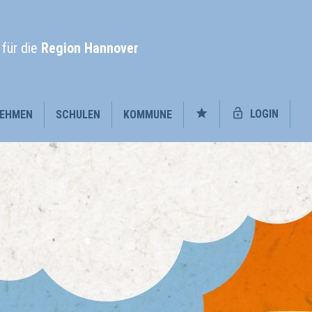
l
für die
Region Hannover
LOGIN
EHMEN
SCHULEN
KOMMUNE