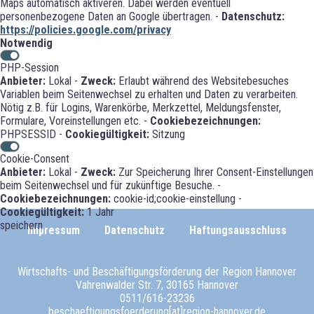
Maps automatisch aktiveren. Dabei werden eventuell
personenbezogene Daten an Google übertragen. -
Datenschutz:
https://policies.google.com/privacy
Notwendig
PHP-Session
Anbieter:
Lokal -
Zweck:
Erlaubt während des Websitebesuches
Variablen beim Seitenwechsel zu erhalten und Daten zu verarbeiten.
Nötig z.B. für Logins, Warenkörbe, Merkzettel, Meldungsfenster,
Formulare, Voreinstellungen etc. -
Cookiebezeichnungen:
PHPSESSID -
Cookiegültigkeit:
Sitzung
Cookie-Consent
Anbieter:
Lokal -
Zweck:
Zur Speicherung Ihrer Consent-Einstellungen
beim Seitenwechsel und für zukünftige Besuche. -
Cookiebezeichnungen:
cookie-id;cookie-einstellung -
Cookiegültigkeit:
1 Jahr
speichern
Impressum
Datenschutz
Haftungsausschluss
Wirtschafts- und Beschäftigungsförderung der Region Hannover
Vahrenwalder Str. 7, 30165 Hannover
0511/616-23236
beschaeftigungsfoerderung[at]region-hannover.de