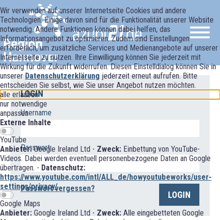
Wir verwenden auf unserer Internetseite Cookies und andere
Technologien. Einige davon sind für die Funktionalität unserer Website
notwendig. Andere Funktionen können dabei helfen, das
Informationsangebot zu optimieren. Zudem sind Einstellungen
erforderlich, um zusätzliche Services und Medienangebote auf unserer
Internetseite zu nutzen. Ihre Einwilligung können Sie jederzeit mit
Wirkung für die Zukunft widerrufen. Diesen Einstelldialog können Sie in
unserer
Datenschutzerklärung
jederzeit erneut aufrufen. Bitte
entscheiden Sie selbst, wie Sie unser Angebot nutzen möchten.
LOGIN
alle erlauben
nur notwendige
Username
anpassen
Externe Inhalte
YouTube
Passwort
Anbieter:
Google Ireland Ltd -
Zweck:
Einbettung von YouTube-
Videos. Dabei werden eventuell personenbezogene Daten an Google
übertragen. -
Datenschutz:
https://www.youtube.com/intl/ALL_de/howyoutubeworks/user-
settings/privacy/
Passwort vergessen?
LOGIN
Google Maps
Anbieter:
Google Ireland Ltd -
Zweck:
Alle eingebetteten Google