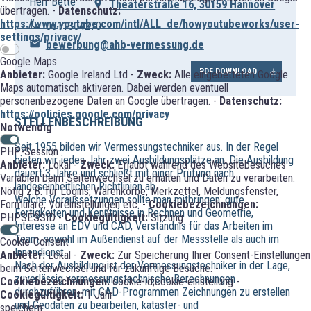
Herr Bette
Theaterstraße 16, 30159 Hannover
übertragen. -
Datenschutz:
https://www.youtube.com/intl/ALL_de/howyoutubeworks/user-
0511304270
settings/privacy/
bewerbung@ahb-vermessung.de
Google Maps
PDF DOWNLOAD
Anbieter:
Google Ireland Ltd -
Zweck:
Alle eingebetteten Google
Maps automatisch aktiveren. Dabei werden eventuell
personenbezogene Daten an Google übertragen. -
Datenschutz:
https://policies.google.com/privacy
STELLENBESCHREIBUNG
Notwendig
Seit 1955 bilden wir Vermessungstechniker aus. In der Regel
PHP-Session
bieten wir jedes Jahr zwei Ausbildungsplätze an. Die Ausbildung
Anbieter:
Lokal -
Zweck:
Erlaubt während des Websitebesuches
dauert 3 Jahre und schließt mit einer Prüfung nach
Variablen beim Seitenwechsel zu erhalten und Daten zu verarbeiten.
landeseinheitlichen Richtlinien ab.
Nötig z.B. für Logins, Warenkörbe, Merkzettel, Meldungsfenster,
Welche Voraussetzungen sollte man mitbringen: gute
Formulare, Voreinstellungen etc. -
Cookiebezeichnungen:
Fertigkeiten und Kenntnisse in Rechnen und Geometrie,
PHPSESSID -
Cookiegültigkeit:
Sitzung
Interesse an EDV und CAD, Verständnis für das Arbeiten im
Team, sowohl im Außendienst auf der Messstelle als auch im
Cookie-Consent
Innendienst.
Anbieter:
Lokal -
Zweck:
Zur Speicherung Ihrer Consent-Einstellungen
Nach der Ausbildung ist der Vermessungstechniker in der Lage,
beim Seitenwechsel und für zukünftige Besuche. -
zuverlässig vermessungstechnische Berechnungen
Cookiebezeichnungen:
cookie-id;cookie-einstellung -
durchzuführen, mit CAD-Programmen Zeichnungen zu erstellen
Cookiegültigkeit:
1 Jahr
und Geodaten zu bearbeiten, kataster- und
speichern