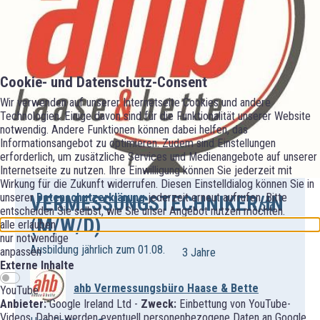
Cookie- und Datenschutz-Consent
Wir verwenden auf unserer Internetseite Cookies und andere
Technologien. Einige davon sind für die Funktionalität unserer Website
notwendig. Andere Funktionen können dabei helfen, das
Informationsangebot zu optimieren. Zudem sind Einstellungen
erforderlich, um zusätzliche Services und Medienangebote auf unserer
Internetseite zu nutzen. Ihre Einwilligung können Sie jederzeit mit
Wirkung für die Zukunft widerrufen. Diesen Einstelldialog können Sie in
unserer
Datenschutzerklärung
jederzeit erneut aufrufen. Bitte
VERMESSUNGSTECHNIKER/IN
entscheiden Sie selbst, wie Sie unser Angebot nutzen möchten.
(M/W/D)
alle erlauben
nur notwendige
Ausbildung jährlich zum 01.08.
anpassen
3 Jahre
Externe Inhalte
ahb Vermessungsbüro Haase & Bette
YouTube
Anbieter:
Google Ireland Ltd -
Zweck:
Einbettung von YouTube-
Videos. Dabei werden eventuell personenbezogene Daten an Google