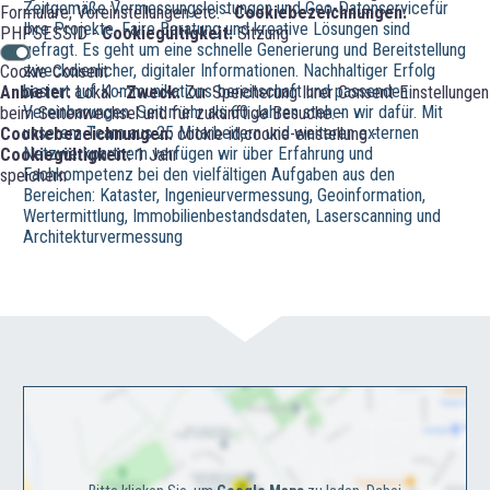
Zeitgemäße Vermessungsleistungen und Geo-Datenservicefür
Formulare, Voreinstellungen etc. -
Cookiebezeichnungen:
Ihre Projekte. Faire Beratung und kreative Lösungen sind
PHPSESSID -
Cookiegültigkeit:
Sitzung
gefragt. Es geht um eine schnelle Generierung und Bereitstellung
zweckdienlicher, digitaler Informationen. Nachhaltiger Erfolg
Cookie-Consent
basiert auf Kommunikations-bereitschaft und passenden
Anbieter:
Lokal -
Zweck:
Zur Speicherung Ihrer Consent-Einstellungen
Vereinbarungen. Seit mehr als 60 Jahren stehen wir dafür. Mit
beim Seitenwechsel und für zukünftige Besuche. -
unserem Team aus 25 Mitarbeitern und weiteren externen
Cookiebezeichnungen:
cookie-id;cookie-einstellung -
Netzwerkpartnern verfügen wir über Erfahrung und
Cookiegültigkeit:
1 Jahr
Fachkompetenz bei den vielfältigen Aufgaben aus den
speichern
Bereichen: Kataster, Ingenieurvermessung, Geoinformation,
Wertermittlung, Immobilienbestandsdaten, Laserscanning und
Architekturvermessung