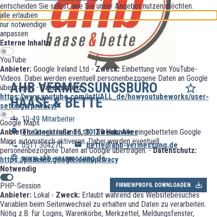
entscheiden Sie selbst, wie Sie unser Angebot nutzen möchten.
alle erlauben
nur notwendige
anpassen
Externe Inhalte
YouTube
Anbieter:
Google Ireland Ltd -
Zweck:
Einbettung von YouTube-
Videos. Dabei werden eventuell personenbezogene Daten an Google
AHB VERMESSUNGSBÜRO
übertragen. -
Datenschutz:
https://www.youtube.com/intl/ALL_de/howyoutubeworks/user-
HAASE & BETTE
settings/privacy/
10-49 Mitarbeiter
Google Maps
Theaterstraße 16, 30159 Hannover
Anbieter:
Google Ireland Ltd -
Zweck:
Alle eingebetteten Google
Maps automatisch aktiveren. Dabei werden eventuell
0511 304270
bette@ahb-vermessung.de
personenbezogene Daten an Google übertragen. -
Datenschutz:
www.ahb-vermessung.de
https://policies.google.com/privacy
Notwendig
PHP-Session
FIRMENPROFIL DOWNLOADEN
Anbieter:
Lokal -
Zweck:
Erlaubt während des Websitebesuches
Variablen beim Seitenwechsel zu erhalten und Daten zu verarbeiten.
Nötig z.B. für Logins, Warenkörbe, Merkzettel, Meldungsfenster,