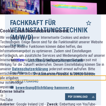
FACHKRAFT FÜR
VERANSTALTUNGSTECHNIK
Cookie- und Datenschutz-Consent
(M/W/D)
Wir verwenden auf unserer Internetseite Cookies und andere
Technologien. Einige davon sind für die Funktionalität unserer Website
Praktikum
notwendig. Andere Funktionen können dabei helfen, das
Informationsangebot zu optimieren. Zudem sind Einstellungen
erforderlich, um zusätzliche Services und Medienangebote auf unserer
Internetseite zu nutzen. Ihre Einwilligung können Sie jederzeit mit
LichtKlang Veranstaltungstechnik
Wirkung für die Zukunft widerrufen. Diesen Einstelldialog können Sie in
unserer
Datenschutzerklärung
jederzeit erneut aufrufen. Bitte
Frau Alders
entscheiden Sie selbst, wie Sie unser Angebot nutzen möchten.
Almhorster Straße 6, 30926 Seelze
alle erlauben
051377044940
nur notwendige
anpassen
bewerbung@lichtklang-hannover.de
Externe Inhalte
PDF DOWNLOAD
YouTube
Anbieter:
Google Ireland Ltd -
Zweck:
Einbettung von YouTube-