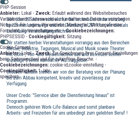
PHP-Session
Anbieter:
Lokal -
Zweck:
Erlaubt während des Websitebesuches
Variablen beim Seitenwechsel zu erhalten und Daten zu verarbeiten.
Seit über 20 Jahren sind wir für die technische Unterstützung
Nötig z.B. für Logins, Warenkörbe, Merkzettel, Meldungsfenster,
bei Events unterwegs und mit Gründung in 2011 tun wir dies als
Formulare, Voreinstellungen etc. -
Cookiebezeichnungen:
LichtKlang Veranstaltungstechnik.
PHPSESSID -
Cookiegültigkeit:
Sitzung
Wir statten hierbei Veranstaltungen vorrangig aus den Bereichen
Cookie-Consent
Messe, Industrie, Tagungen, Musical und Musik sowie Theater
Anbieter:
Lokal -
Zweck:
Zur Speicherung Ihrer Consent-Einstellungen
mit Licht-, Ton- und Medientechnik aus und betreuen seither
beim Seitenwechsel und für zukünftige Besuche. -
unzählige Events namhafter Auftraggeber.
Cookiebezeichnungen:
cookie-id;cookie-einstellung -
Cookiegültigkeit:
1 Jahr
Unseren Kunden stehen wir von der Beratung von der Planung
speichern
bis zum Abbau kompetent, kreativ und zuverlässig zur
Verfügung.
Unser Credo: "Service über die Dienstleistung hinaus" ist
Programm.
Dennoch gehören Work-Life-Balance und somit planbare
Arbeits- und Freizeiten für uns unbedingt zum gelebten Beruf !