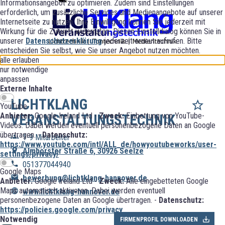
Informationsangebot zu optimieren. Zudem sind Einstellungen
erforderlich, um zusätzliche Services und Medienangebote auf unserer
Internetseite zu nutzen. Ihre Einwilligung können Sie jederzeit mit
Wirkung für die Zukunft widerrufen. Diesen Einstelldialog können Sie in
unserer
Datenschutzerklärung
jederzeit erneut aufrufen. Bitte
entscheiden Sie selbst, wie Sie unser Angebot nutzen möchten.
alle erlauben
nur notwendige
anpassen
Externe Inhalte
LICHTKLANG
YouTube
Anbieter:
Google Ireland Ltd -
Zweck:
Einbettung von YouTube-
VERANSTALTUNGSTECHNIK
Videos. Dabei werden eventuell personenbezogene Daten an Google
übertragen. -
Datenschutz:
1-9 Mitarbeiter
https://www.youtube.com/intl/ALL_de/howyoutubeworks/user-
Almhorster Straße 6, 30926 Seelze
settings/privacy/
051377044940
Google Maps
bewerbung@lichtklang-hannover.de
Anbieter:
Google Ireland Ltd -
Zweck:
Alle eingebetteten Google
Maps automatisch aktiveren. Dabei werden eventuell
www.lichtklang-hannover.de
personenbezogene Daten an Google übertragen. -
Datenschutz:
https://policies.google.com/privacy
Notwendig
FIRMENPROFIL DOWNLOADEN