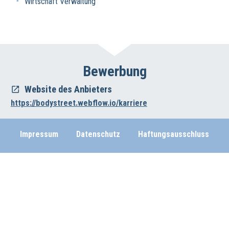
Wirtschaft Verwaltung
Bewerbung
Website des Anbieters
https://bodystreet.webflow.io/karriere
Impressum
Datenschutz
Haftungsausschluss
Wirtschafts- und Beschäftigungsförderung der Region Hannover
Vahrenwalder Str. 7, 30165 Hannover
0511/616-23236
beschaeftigungsfoerderung[at]region-hannover.de