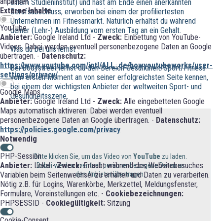
anpassen
einem Studieninstitut) und hast am Ende einen anerkannten
Externe Inhalte
Berufsabschluss, erworben bei einem der profiliertesten
Unternehmen im Fitnessmarkt. Natürlich erhältst du während
YouTube
deiner (Lehr-) Ausbildung vom ersten Tag an ein Gehalt.
Anbieter:
Google Ireland Ltd -
Zweck:
Einbettung von YouTube-
Videos. Dabei werden eventuell personenbezogene Daten an Google
Was du bei uns lernst
übertragen. -
Datenschutz:
https://www.youtube.com/intl/ALL_de/howyoutubeworks/user-
Bei Bodystreet lernst du den Bereich Gesundheit/Sport/Fitness
settings/privacy/
vom ersten Moment an von seiner erfolgreichsten Seite kennen,
bei einem der wichtigsten Anbieter der weltweiten Sport- und
Google Maps
Gesundheitsszene.
Anbieter:
Google Ireland Ltd -
Zweck:
Alle eingebetteten Google
Maps automatisch aktiveren. Dabei werden eventuell
personenbezogene Daten an Google übertragen. -
Datenschutz:
https://policies.google.com/privacy
Notwendig
PHP-Session
Bitte klicken Sie, um das Video von
YouTube
zu laden.
Anbieter:
Lokal -
Zweck:
Erlaubt während des Websitebesuches
Dabei werden eventuell personenbezogene Daten an
den Anbieter übertragen.
Variablen beim Seitenwechsel zu erhalten und Daten zu verarbeiten.
Nötig z.B. für Logins, Warenkörbe, Merkzettel, Meldungsfenster,
Formulare, Voreinstellungen etc. -
Cookiebezeichnungen:
PHPSESSID -
Cookiegültigkeit:
Sitzung
Cookie-Consent