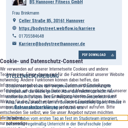
BS Hannover Fitness GmbH
Frau Brinkmann
Celler Straße 85, 30161 Hannover
https://bodystreet.webflow.io/karriere
01705584648
Karriere@bodystreethannover.de
PDF DOWNLOAD
Cookie- und Datenschutz-Consent
Wir verwenden auf unserer Internetseite Cookies und andere
Technologien. Einige davon sind für die Funktionalität unserer Website
STELLENBESCHREIBUNG
notwendig. Andere Funktionen können dabei helfen, das
Informationsangebot zu optimieren. Zudem sind Einstellungen
Bodystreet hat eines der wegweisendsten Studiokonzepte
erforderlich, um zusätzliche Services und Medienangebote auf unserer
Europas auf die Beine gestellt. Aber das reicht uns nicht: Wir
Internetseite zu nutzen. Ihre Einwilligung können Sie jederzeit mit
wollen auch Europas bester Ausbilder im Fitnessbereich sein!
Wirkung für die Zukunft widerrufen. Diesen Einstelldialog können Sie in
Alles, was du brauchst, um im Bereich Gesundheit, Sport, Fitness
unserer
Datenschutzerklärung
jederzeit erneut aufrufen. Bitte
beruflich voranzukommen, lernst du bei uns.
entscheiden Sie selbst, wie Sie unser Angebot nutzen möchten.
alle erlauben
Du bist dabei vom ersten Tag an fest im Studioteam integriert,
nur notwendige
bekommst regelmäßig Unterricht in der Berufsschule (oder