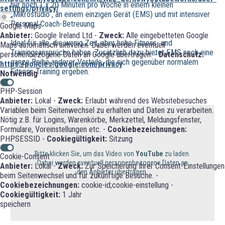
nur noch 1 x 20 Minuten pro Woche in einem kleinen
settings/privacy/
„Mikrostudio“, an einem einzigen Gerät (EMS) und mit intensiver
Personal Coach-Betreuung.
Google Maps
Anbieter:
Google Ireland Ltd -
Zweck:
Alle eingebetteten Google
Ideal für alle, die wenig Zeit, aber hohe Fitness- und
Maps automatisch aktiveren. Dabei werden eventuell
Trainingsansprüche haben. Zusätzlich dazu bietet EMS noch eine
personenbezogene Daten an Google übertragen. -
Datenschutz:
ganze Reihe anderer Vorteile, die sich gegenüber normalem
https://policies.google.com/privacy
Fitness-Training ergeben.
Notwendig
PHP-Session
Anbieter:
Lokal -
Zweck:
Erlaubt während des Websitebesuches
Variablen beim Seitenwechsel zu erhalten und Daten zu verarbeiten.
Nötig z.B. für Logins, Warenkörbe, Merkzettel, Meldungsfenster,
Formulare, Voreinstellungen etc. -
Cookiebezeichnungen:
PHPSESSID -
Cookiegültigkeit:
Sitzung
Bitte klicken Sie, um das Video von
YouTube
zu laden.
Cookie-Consent
Dabei werden eventuell personenbezogene Daten an
Anbieter:
Lokal -
Zweck:
Zur Speicherung Ihrer Consent-Einstellungen
den Anbieter übertragen.
beim Seitenwechsel und für zukünftige Besuche. -
Cookiebezeichnungen:
cookie-id;cookie-einstellung -
Cookiegültigkeit:
1 Jahr
speichern