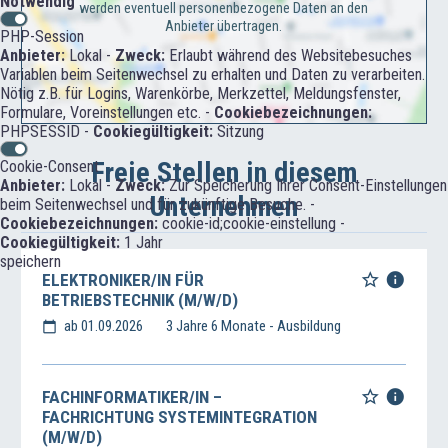
Notwendig
werden eventuell personenbezogene Daten an den
Anbieter übertragen.
PHP-Session
Anbieter:
Lokal -
Zweck:
Erlaubt während des Websitebesuches
Variablen beim Seitenwechsel zu erhalten und Daten zu verarbeiten.
Nötig z.B. für Logins, Warenkörbe, Merkzettel, Meldungsfenster,
Formulare, Voreinstellungen etc. -
Cookiebezeichnungen:
PHPSESSID -
Cookiegültigkeit:
Sitzung
Freie Stellen in diesem
Cookie-Consent
Anbieter:
Lokal -
Zweck:
Zur Speicherung Ihrer Consent-Einstellungen
Unternehmen
beim Seitenwechsel und für zukünftige Besuche. -
Cookiebezeichnungen:
cookie-id;cookie-einstellung -
Cookiegültigkeit:
1 Jahr
speichern
ELEKTRONIKER/IN FÜR
BETRIEBSTECHNIK (M/W/D)
ab 01.09.2026
3 Jahre 6 Monate - Ausbildung
FACHINFORMATIKER/IN –
FACHRICHTUNG SYSTEMINTEGRATION
(M/W/D)