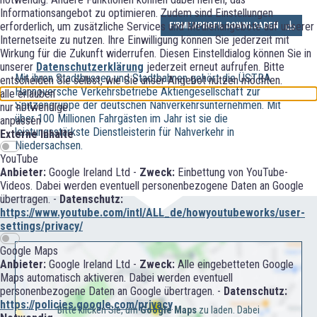
Informationsangebot zu optimieren. Zudem sind Einstellungen
erforderlich, um zusätzliche Services und Medienangebote auf unserer
FIRMENPROFIL DOWNLOADEN
Internetseite zu nutzen. Ihre Einwilligung können Sie jederzeit mit
Wirkung für die Zukunft widerrufen. Diesen Einstelldialog können Sie in
unserer
Datenschutzerklärung
jederzeit erneut aufrufen. Bitte
Mit ihren Stadtbussen und Stadtbahnen gehört die ÜSTRA
entscheiden Sie selbst, wie Sie unser Angebot nutzen möchten.
Hannoversche Verkehrsbetriebe Aktiengesellschaft zur
alle erlauben
Spitzengruppe der deutschen Nahverkehrsunternehmen. Mit
nur notwendige
über 100 Millionen Fahrgästen im Jahr ist sie die
anpassen
leistungsstärkste Dienstleisterin für Nahverkehr in
Externe Inhalte
Niedersachsen.
YouTube
Anbieter:
Google Ireland Ltd -
Zweck:
Einbettung von YouTube-
Videos. Dabei werden eventuell personenbezogene Daten an Google
übertragen. -
Datenschutz:
https://www.youtube.com/intl/ALL_de/howyoutubeworks/user-
settings/privacy/
Google Maps
Anbieter:
Google Ireland Ltd -
Zweck:
Alle eingebetteten Google
Maps automatisch aktiveren. Dabei werden eventuell
personenbezogene Daten an Google übertragen. -
Datenschutz:
https://policies.google.com/privacy
Bitte klicken Sie, um
Google Maps
zu laden. Dabei