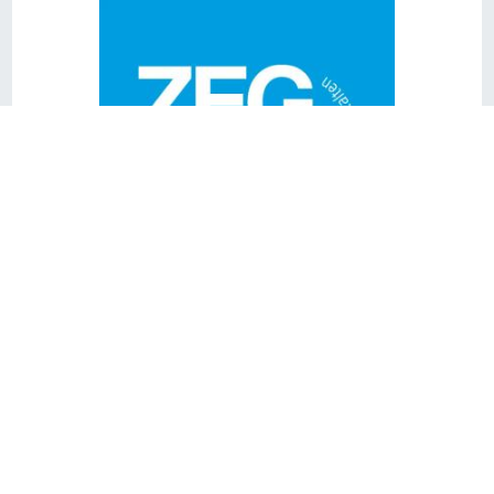
ZEG HANNOVER
Otto-Lilienthal-Str. 1, 30989 Gehrden
www.zeg-holz.de