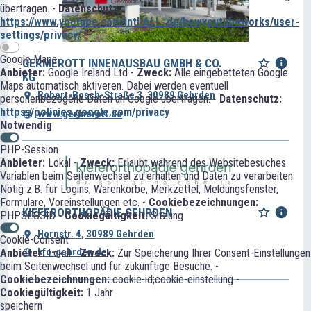
übertragen. -
Datenschutz:
https://www.youtube.com/intl/ALL_de/howyoutubeworks/user-
settings/privacy/
Google Maps
GERMEROTT INNENAUSBAU GMBH & CO.
Anbieter:
Google Ireland Ltd -
Zweck:
Alle eingebetteten Google
KG
Maps automatisch aktiveren. Dabei werden eventuell
Robert-Bosch-Straße 3, 30989 Gehrden
personenbezogene Daten an Google übertragen. -
Datenschutz:
https://policies.google.com/privacy
www.germerott.de
Notwendig
PHP-Session
Anbieter:
Lokal -
Zweck:
Erlaubt während des Websitebesuches
Variablen beim Seitenwechsel zu erhalten und Daten zu verarbeiten.
Nötig z.B. für Logins, Warenkörbe, Merkzettel, Meldungsfenster,
Formulare, Voreinstellungen etc. -
Cookiebezeichnungen:
KIEFERORTHOPÄDIE GEHRDEN
PHPSESSID -
Cookiegültigkeit:
Sitzung
Hornstr. 4, 30989 Gehrden
Cookie-Consent
kfo-gehrden.de
Anbieter:
Lokal -
Zweck:
Zur Speicherung Ihrer Consent-Einstellungen
beim Seitenwechsel und für zukünftige Besuche. -
Cookiebezeichnungen:
cookie-id;cookie-einstellung -
Cookiegültigkeit:
1 Jahr
speichern