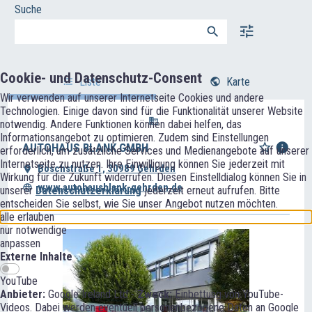
Suche
Cookie- und Datenschutz-Consent
Liste
Karte
Wir verwenden auf unserer Internetseite Cookies und andere
Technologien. Einige davon sind für die Funktionalität unserer Website
notwendig. Andere Funktionen können dabei helfen, das
Informationsangebot zu optimieren. Zudem sind Einstellungen
AUTOHAUS BLANK GMBH
erforderlich, um zusätzliche Services und Medienangebote auf unserer
Internetseite zu nutzen. Ihre Einwilligung können Sie jederzeit mit
Böschstraße 1, 30989 Gehrden
Wirkung für die Zukunft widerrufen. Diesen Einstelldialog können Sie in
www.autohausblank-gehrden.de
unserer
Datenschutzerklärung
jederzeit erneut aufrufen. Bitte
entscheiden Sie selbst, wie Sie unser Angebot nutzen möchten.
alle erlauben
nur notwendige
anpassen
Externe Inhalte
YouTube
Anbieter:
Google Ireland Ltd -
Zweck:
Einbettung von YouTube-
Videos. Dabei werden eventuell personenbezogene Daten an Google