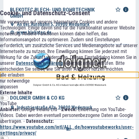
BLEKOTEC BLECH- UND ROHRTECHNIK
Cookie- und Datenschutz-Consent
GMBH
Wir verwenden auf unserer Internetseite Cookies und andere
An der Autobahn 5, 30900 Wedemark
Technologien. Einige davon sind für die Funktionalität unserer Website
www.blekotec.de
notwendig. Andere Funktionen können dabei helfen, das
Informationsangebot zu optimieren. Zudem sind Einstellungen
erforderlich, um zusätzliche Services und Medienangebote auf unserer
Internetseite zu nutzen. Ihre Einwilligung können Sie jederzeit mit
Wirkung für die Zukunft widerrufen. Diesen Einstelldialog können Sie in
unserer
Datenschutzerklärung
jederzeit erneut aufrufen. Bitte
entscheiden Sie selbst, wie Sie unser Angebot nutzen möchten.
alle erlauben
nur notwendige
anpassen
Externe Inhalte
DOLGNER GMBH & CO KG
YouTube
Industriestraße 42a, 30900 Wedemark
Anbieter:
Google Ireland Ltd -
Zweck:
Einbettung von YouTube-
Videos. Dabei werden eventuell personenbezogene Daten an Google
übertragen. -
Datenschutz:
https://www.youtube.com/intl/ALL_de/howyoutubeworks/user-
settings/privacy/