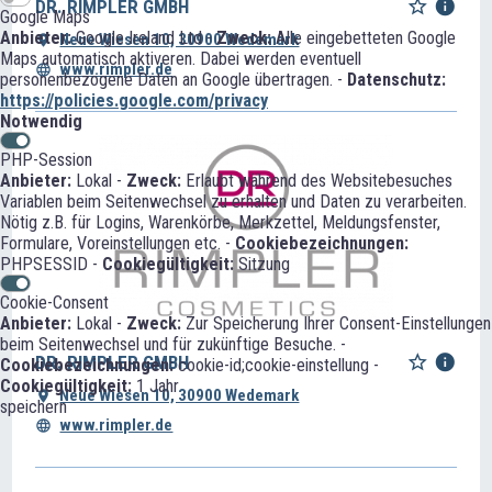
DR. RIMPLER GMBH
Google Maps
Anbieter:
Google Ireland Ltd -
Zweck:
Alle eingebetteten Google
Neue Wiesen 10, 30900 Wedemark
Maps automatisch aktiveren. Dabei werden eventuell
www.rimpler.de
personenbezogene Daten an Google übertragen. -
Datenschutz:
https://policies.google.com/privacy
Notwendig
PHP-Session
Anbieter:
Lokal -
Zweck:
Erlaubt während des Websitebesuches
Variablen beim Seitenwechsel zu erhalten und Daten zu verarbeiten.
Nötig z.B. für Logins, Warenkörbe, Merkzettel, Meldungsfenster,
Formulare, Voreinstellungen etc. -
Cookiebezeichnungen:
PHPSESSID -
Cookiegültigkeit:
Sitzung
Cookie-Consent
Anbieter:
Lokal -
Zweck:
Zur Speicherung Ihrer Consent-Einstellungen
beim Seitenwechsel und für zukünftige Besuche. -
DR. RIMPLER GMBH
Cookiebezeichnungen:
cookie-id;cookie-einstellung -
Cookiegültigkeit:
1 Jahr
Neue Wiesen 10, 30900 Wedemark
speichern
www.rimpler.de