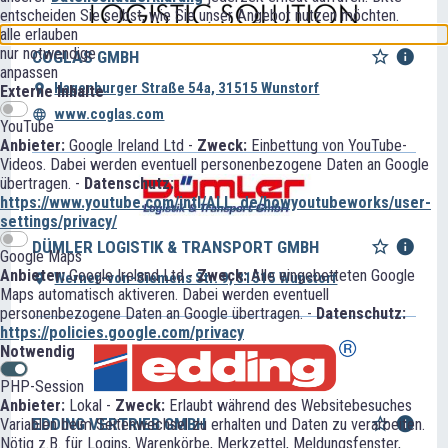
entscheiden Sie selbst, wie Sie unser Angebot nutzen möchten.
alle erlauben
nur notwendige
COGLAS GMBH
anpassen
Hagenburger Straße 54a, 31515 Wunstorf
Externe Inhalte
www.coglas.com
YouTube
Anbieter:
Google Ireland Ltd -
Zweck:
Einbettung von YouTube-
Videos. Dabei werden eventuell personenbezogene Daten an Google
übertragen. -
Datenschutz:
https://www.youtube.com/intl/ALL_de/howyoutubeworks/user-
settings/privacy/
DÜMLER LOGISTIK & TRANSPORT GMBH
Google Maps
Anbieter:
Google Ireland Ltd -
Zweck:
Alle eingebetteten Google
Werner-von-Siemens Str. 9, 31515 Wunstorf
Maps automatisch aktiveren. Dabei werden eventuell
personenbezogene Daten an Google übertragen. -
Datenschutz:
https://policies.google.com/privacy
Notwendig
PHP-Session
Anbieter:
Lokal -
Zweck:
Erlaubt während des Websitebesuches
EDDING VERTRIEB GMBH
Variablen beim Seitenwechsel zu erhalten und Daten zu verarbeiten.
Nötig z.B. für Logins, Warenkörbe, Merkzettel, Meldungsfenster,