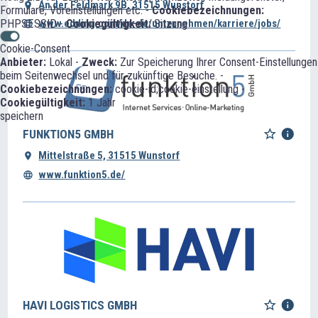
An der Feldmark 9B, 31515 Wunstorf
Formulare, Voreinstellungen etc. -
Cookiebezeichnungen:
www.edding.com/de-de/unternehmen/karriere/jobs/
PHPSESSID -
Cookiegültigkeit:
Sitzung
Cookie-Consent
Anbieter:
Lokal -
Zweck:
Zur Speicherung Ihrer Consent-Einstellungen
beim Seitenwechsel und für zukünftige Besuche. -
Cookiebezeichnungen:
cookie-id;cookie-einstellung -
Cookiegültigkeit:
1 Jahr
speichern
FUNKTION5 GMBH
Mittelstraße 5, 31515 Wunstorf
www.funktion5.de/
HAVI LOGISTICS GMBH