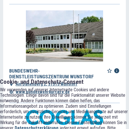
BUNDESWEHR-
DIENSTLEISTUNGSZENTRUM WUNSTORF
Cookie- und Datenschutz-Consent
Am Dänenberg 2, 31515 Wunstorf
Wir verwenden auf unserer Internetseite Cookies und andere
www.bundeswehrkarriere.de
Technologien. Einige davon sind für die Funktionalität unserer Website
notwendig. Andere Funktionen können dabei helfen, das
Informationsangebot zu optimieren. Zudem sind Einstellungen
erforderlich, um zusätzliche Services und Medienangebote auf unserer
Internetseite zu nutzen. Ihre Einwilligung können Sie jederzeit mit
Wirkung für die Zukunft widerrufen. Diesen Einstelldialog können Sie in
unserer
Datenschutzerklärung
jederzeit erneut aufrufen. Bitte