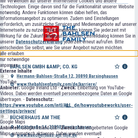
Wir verwenden auf unserer Internetseite Cookies und andere
Technologien. Einige davon sind für die Funktionalität unserer Website
notwendig. Andere Funktionen können dabei helfen, das
Informationsangebot zu optimieren. Zudem sind Einstellungen
erforderlich, um zusätzliche Services und Medienangebote auf unserer
Internetseite zu nutzen. Ihre Einwilligung können Sie jederzeit mit
Wirkung für die Zukunft widerrufen. Diesen Einstelldialog können Sie in
unserer
Datenschutzerklärung
jederzeit erneut aufrufen. Bitte
entscheiden Sie selbst, wie Sie unser Angebot nutzen möchten.
alle erlauben
nur notwendige
anpassen
BAHLSEN GMBH &AMP; CO. KG
Externe Inhalte
Hermann-Bahlsen-Straße 12, 30890 Barsinghausen
YouTube
www.thebahlsenfamily.com/de/karriere/
Anbieter:
Google Ireland Ltd -
Zweck:
Einbettung von YouTube-
Videos. Dabei werden eventuell personenbezogene Daten an Google
übertragen. -
Datenschutz:
https://www.youtube.com/intl/ALL_de/howyoutubeworks/user-
settings/privacy/
BÜCHERHAUS AM THIE
Google Maps
Marktstraße 14, 30890 Barsinghausen
Anbieter:
Google Ireland Ltd -
Zweck:
Alle eingebetteten Google
Maps automatisch aktiveren. Dabei werden eventuell
www.buecherhaus-am-thie.de