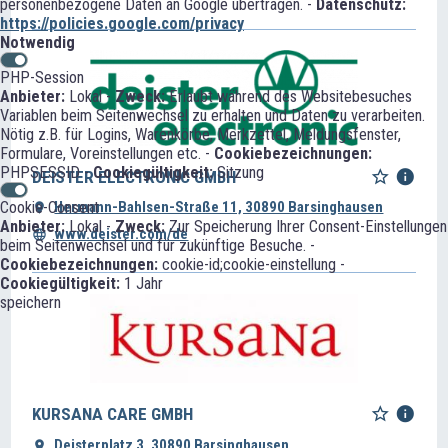
personenbezogene Daten an Google übertragen. -
Datenschutz:
https://policies.google.com/privacy
Notwendig
PHP-Session
Anbieter:
Lokal -
Zweck:
Erlaubt während des Websitebesuches
Variablen beim Seitenwechsel zu erhalten und Daten zu verarbeiten.
Nötig z.B. für Logins, Warenkörbe, Merkzettel, Meldungsfenster,
Formulare, Voreinstellungen etc. -
Cookiebezeichnungen:
PHPSESSID -
Cookiegültigkeit:
Sitzung
DEISTER ELECTRONIC GMBH
Cookie-Consent
Hermann-Bahlsen-Straße 11, 30890 Barsinghausen
Anbieter:
Lokal -
Zweck:
Zur Speicherung Ihrer Consent-Einstellungen
www.deister.com/de
beim Seitenwechsel und für zukünftige Besuche. -
Cookiebezeichnungen:
cookie-id;cookie-einstellung -
Cookiegültigkeit:
1 Jahr
speichern
KURSANA CARE GMBH
Deisterplatz 3, 30890 Barsinghausen