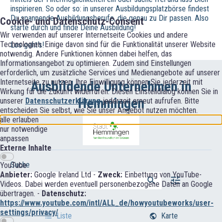
inspirieren. So oder so: in unserer Ausbildungsplatzbörse findest
Du spannende Ausbildungsberufe, die genau zu Dir passen. Also
Cookie- und Datenschutz-Consent
starte durch und finde Deine Ausbildung!
Wir verwenden auf unserer Internetseite Cookies und andere
Technologien. Einige davon sind für die Funktionalität unserer Website
Los geht‘s!
notwendig. Andere Funktionen können dabei helfen, das
Informationsangebot zu optimieren. Zudem sind Einstellungen
erforderlich, um zusätzliche Services und Medienangebote auf unserer
Internetseite zu nutzen. Ihre Einwilligung können Sie jederzeit mit
Ausbildende Unternehmen in
Wirkung für die Zukunft widerrufen. Diesen Einstelldialog können Sie in
Hemmingen
unserer
Datenschutzerklärung
jederzeit erneut aufrufen. Bitte
entscheiden Sie selbst, wie Sie unser Angebot nutzen möchten.
alle erlauben
nur notwendige
anpassen
Externe Inhalte
Suche
YouTube
Anbieter:
Google Ireland Ltd -
Zweck:
Einbettung von YouTube-
Videos. Dabei werden eventuell personenbezogene Daten an Google
übertragen. -
Datenschutz:
https://www.youtube.com/intl/ALL_de/howyoutubeworks/user-
settings/privacy/
Liste
Karte