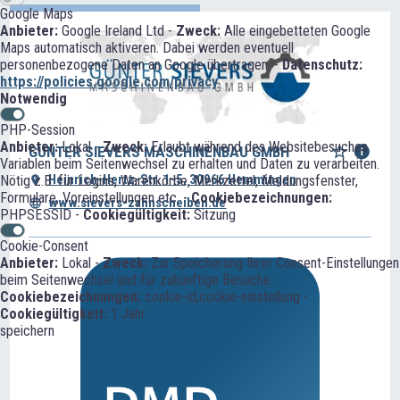
Google Maps
Anbieter:
Google Ireland Ltd -
Zweck:
Alle eingebetteten Google
Maps automatisch aktiveren. Dabei werden eventuell
personenbezogene Daten an Google übertragen. -
Datenschutz:
https://policies.google.com/privacy
Notwendig
PHP-Session
Anbieter:
Lokal -
Zweck:
Erlaubt während des Websitebesuches
GÜNTER SIEVERS MASCHINENBAU GMBH
Variablen beim Seitenwechsel zu erhalten und Daten zu verarbeiten.
Heinrich-Hertz-Str. 1-5, 30966 Hemmingen
Nötig z.B. für Logins, Warenkörbe, Merkzettel, Meldungsfenster,
Formulare, Voreinstellungen etc. -
Cookiebezeichnungen:
www.sievers-zahnscheiben.de
PHPSESSID -
Cookiegültigkeit:
Sitzung
Cookie-Consent
Anbieter:
Lokal -
Zweck:
Zur Speicherung Ihrer Consent-Einstellungen
beim Seitenwechsel und für zukünftige Besuche. -
Cookiebezeichnungen:
cookie-id;cookie-einstellung -
Cookiegültigkeit:
1 Jahr
speichern