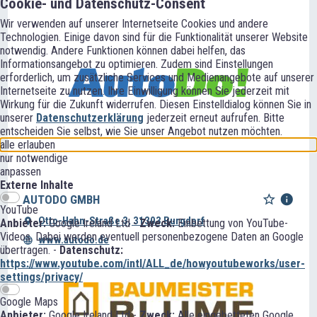
Cookie- und Datenschutz-Consent
Wir verwenden auf unserer Internetseite Cookies und andere
Technologien. Einige davon sind für die Funktionalität unserer Website
notwendig. Andere Funktionen können dabei helfen, das
Informationsangebot zu optimieren. Zudem sind Einstellungen
erforderlich, um zusätzliche Services und Medienangebote auf unserer
Internetseite zu nutzen. Ihre Einwilligung können Sie jederzeit mit
Wirkung für die Zukunft widerrufen. Diesen Einstelldialog können Sie in
unserer
Datenschutzerklärung
jederzeit erneut aufrufen. Bitte
entscheiden Sie selbst, wie Sie unser Angebot nutzen möchten.
alle erlauben
nur notwendige
anpassen
Externe Inhalte
AUTODO GMBH
YouTube
Otto-Hahn-Straße 3, 31303 Burgdorf
Anbieter:
Google Ireland Ltd -
Zweck:
Einbettung von YouTube-
Videos. Dabei werden eventuell personenbezogene Daten an Google
www.autodo.de
übertragen. -
Datenschutz:
https://www.youtube.com/intl/ALL_de/howyoutubeworks/user-
settings/privacy/
Google Maps
Anbieter:
Google Ireland Ltd -
Zweck:
Alle eingebetteten Google