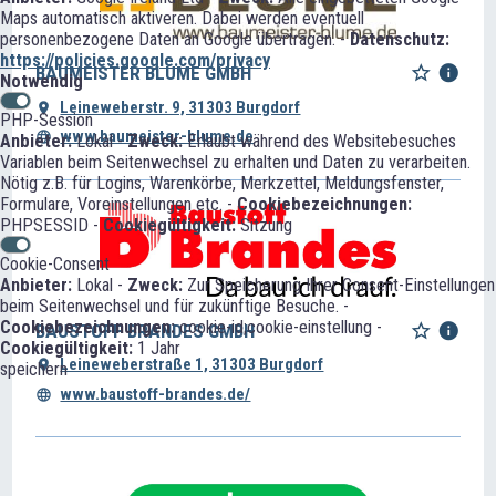
Maps automatisch aktiveren. Dabei werden eventuell
personenbezogene Daten an Google übertragen. -
Datenschutz:
https://policies.google.com/privacy
BAUMEISTER BLUME GMBH
Notwendig
Leineweberstr. 9, 31303 Burgdorf
PHP-Session
www.baumeister-blume.de
Anbieter:
Lokal -
Zweck:
Erlaubt während des Websitebesuches
Variablen beim Seitenwechsel zu erhalten und Daten zu verarbeiten.
Nötig z.B. für Logins, Warenkörbe, Merkzettel, Meldungsfenster,
Formulare, Voreinstellungen etc. -
Cookiebezeichnungen:
PHPSESSID -
Cookiegültigkeit:
Sitzung
Cookie-Consent
Anbieter:
Lokal -
Zweck:
Zur Speicherung Ihrer Consent-Einstellungen
beim Seitenwechsel und für zukünftige Besuche. -
Cookiebezeichnungen:
cookie-id;cookie-einstellung -
BAUSTOFF BRANDES GMBH
Cookiegültigkeit:
1 Jahr
Leineweberstraße 1, 31303 Burgdorf
speichern
www.baustoff-brandes.de/