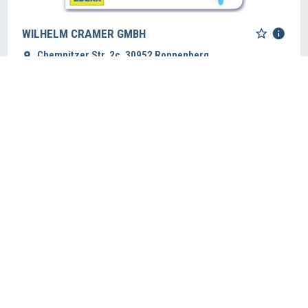
WILHELM CRAMER GMBH
Chemnitzer Str. 2c, 30952 Ronnenberg
www.cramer-edeka.de
WURST-BASAR KONRAD HINSEMANN
GMBH
Chemnitzer Str. 7, 30952 Ronnenberg
www.echt-starkes-team.de/