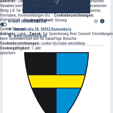
Anbieter:
Lokal -
Zweck:
Erlaubt während des Websitebesuches
Variablen beim Seitenwechsel zu erhalten und Daten zu verarbeiten.
Nötig z.B. für Logins, Warenkörbe, Merkzettel, Meldungsfenster,
Formulare, Voreinstellungen etc. -
Cookiebezeichnungen:
PHPSESSID -
Cookiegültigkeit:
Sitzung
STADT RONNENBERG
Cookie-Consent
Hansastraße 38, 30952 Ronnenberg
Anbieter:
Lokal -
Zweck:
Zur Speicherung Ihrer Consent-Einstellungen
www.ronnenberg.de
beim Seitenwechsel und für zukünftige Besuche. -
Cookiebezeichnungen:
cookie-id;cookie-einstellung -
Cookiegültigkeit:
1 Jahr
speichern