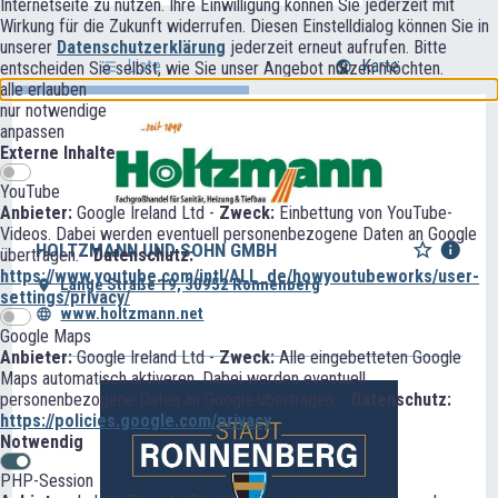
Internetseite zu nutzen. Ihre Einwilligung können Sie jederzeit mit
Wirkung für die Zukunft widerrufen. Diesen Einstelldialog können Sie in
unserer
Datenschutzerklärung
jederzeit erneut aufrufen. Bitte
Liste
Karte
entscheiden Sie selbst, wie Sie unser Angebot nutzen möchten.
alle erlauben
nur notwendige
anpassen
Externe Inhalte
YouTube
Anbieter:
Google Ireland Ltd -
Zweck:
Einbettung von YouTube-
Videos. Dabei werden eventuell personenbezogene Daten an Google
HOLTZMANN UND SOHN GMBH
übertragen. -
Datenschutz:
https://www.youtube.com/intl/ALL_de/howyoutubeworks/user-
Lange Straße 19, 30952 Ronnenberg
settings/privacy/
www.holtzmann.net
Google Maps
Anbieter:
Google Ireland Ltd -
Zweck:
Alle eingebetteten Google
Maps automatisch aktiveren. Dabei werden eventuell
personenbezogene Daten an Google übertragen. -
Datenschutz:
https://policies.google.com/privacy
Notwendig
PHP-Session